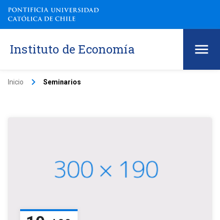
Instituto de Economía
keyboard_arrow_right
Inicio
Seminarios