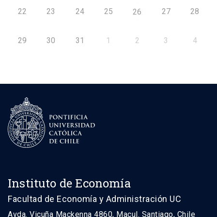
22
23
24
25
27
28
26
29
30
31
1
2
3
4
Instituto de Economía
Facultad de Economía y Administración UC
Avda. Vicuña Mackenna 4860, Macul. Santiago, Chile