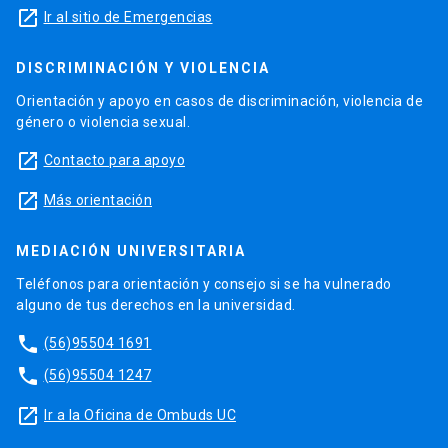
launch
Ir al sitio de Emergencias
DISCRIMINACIÓN Y VIOLENCIA
Orientación y apoyo en casos de discriminación, violencia de
género o violencia sexual.
launch
Contacto para apoyo
launch
Más orientación
MEDIACIÓN UNIVERSITARIA
Teléfonos para orientación y consejo si se ha vulnerado
alguno de tus derechos en la universidad.
phone
(56)95504 1691
phone
(56)95504 1247
launch
Ir a la Oficina de Ombuds UC