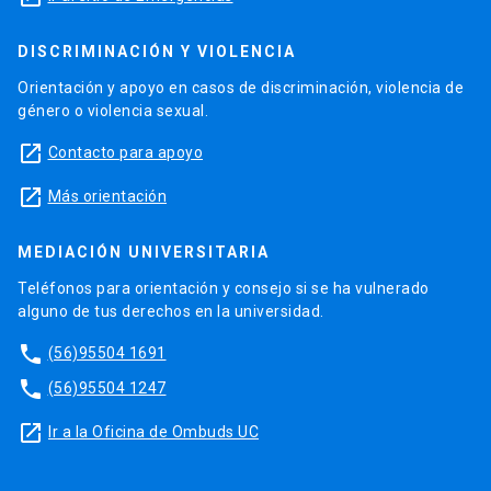
DISCRIMINACIÓN Y VIOLENCIA
Orientación y apoyo en casos de discriminación, violencia de
género o violencia sexual.
launch
Contacto para apoyo
launch
Más orientación
MEDIACIÓN UNIVERSITARIA
Teléfonos para orientación y consejo si se ha vulnerado
alguno de tus derechos en la universidad.
phone
(56)95504 1691
phone
(56)95504 1247
launch
Ir a la Oficina de Ombuds UC