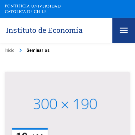
Instituto de Economía
keyboard_arrow_right
Inicio
Seminarios