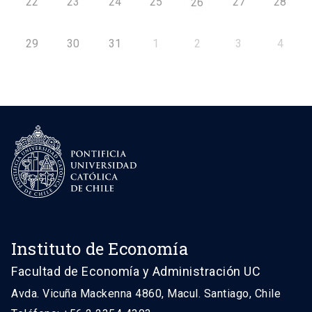
22
23
24
25
27
28
26
29
30
31
1
2
3
4
Instituto de Economía
Facultad de Economía y Administración UC
Avda. Vicuña Mackenna 4860, Macul. Santiago, Chile