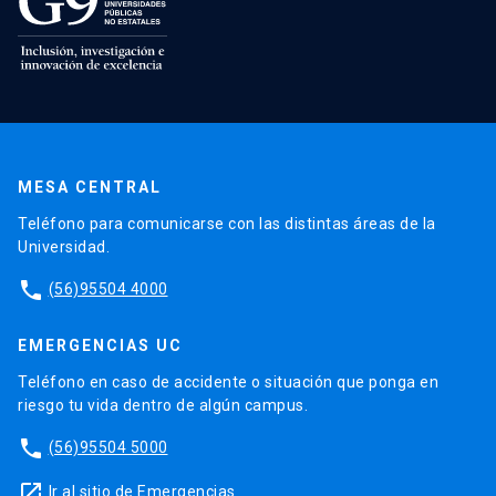
MESA CENTRAL
Teléfono para comunicarse con las distintas áreas de la
Universidad.
phone
(56)95504 4000
EMERGENCIAS UC
Teléfono en caso de accidente o situación que ponga en
riesgo tu vida dentro de algún campus.
phone
(56)95504 5000
launch
Ir al sitio de Emergencias