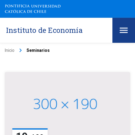
Instituto de Economía
keyboard_arrow_right
Inicio
Seminarios