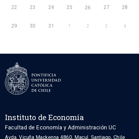
22
23
24
25
27
28
26
29
30
31
1
2
3
4
Instituto de Economía
Facultad de Economía y Administración UC
Avda. Vicuña Mackenna 4860, Macul. Santiago, Chile