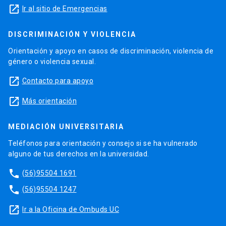
launch
Ir al sitio de Emergencias
DISCRIMINACIÓN Y VIOLENCIA
Orientación y apoyo en casos de discriminación, violencia de
género o violencia sexual.
launch
Contacto para apoyo
launch
Más orientación
MEDIACIÓN UNIVERSITARIA
Teléfonos para orientación y consejo si se ha vulnerado
alguno de tus derechos en la universidad.
phone
(56)95504 1691
phone
(56)95504 1247
launch
Ir a la Oficina de Ombuds UC