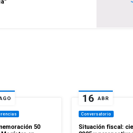
ia”
16
AGO
ABR
erencias
Conversatorio
emoración 50
Situación fiscal: ci