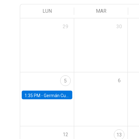
LUN
MAR
29
30
6
5
1:35 PM -
Germán Cubas, University of Houston
12
13