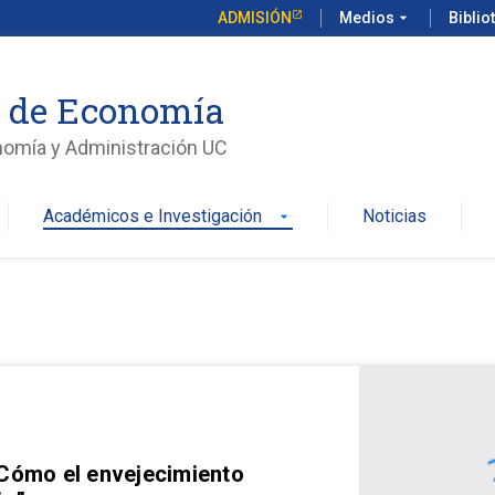
ADMISIÓN
Medios
arrow_drop_down
Biblio
o de Economía
nomía y Administración UC
Académicos e Investigación
Noticias
arrow_drop_down
 Cómo el envejecimiento