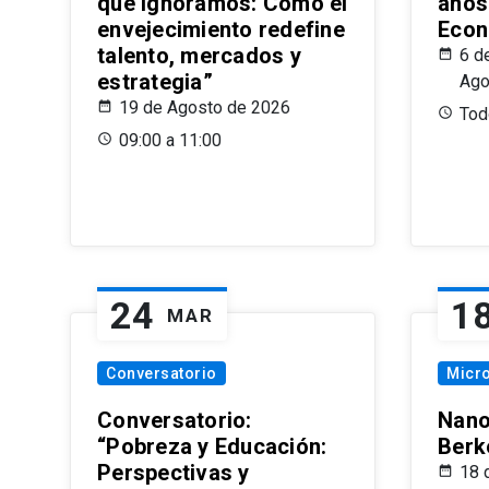
que Ignoramos: Cómo el
años
envejecimiento redefine
Econ
talento, mercados y
6 d
estrategia”
Ago
19 de Agosto de 2026
Todo
09:00 a 11:00
24
1
MAR
Conversatorio
Micr
Conversatorio:
Nano
“Pobreza y Educación:
Berk
Perspectivas y
18 