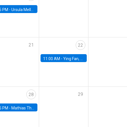
5 PM -
Ursula Mello, Insper - Institute of Education and Research
21
22
11:00 AM -
Ying Fan, University of Michigan
29
28
5 PM -
Mathias Thoenig, University of Lausanne