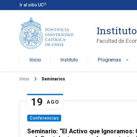
Ir al sitio UC
Institut
Facultad de Eco
Inicio
Instituto
Programas
arrow_drop_down
keyboard_arrow_right
Inicio
Seminarios
19
AGO
Conferencias
Seminario: “El Activo que Ignoramos: