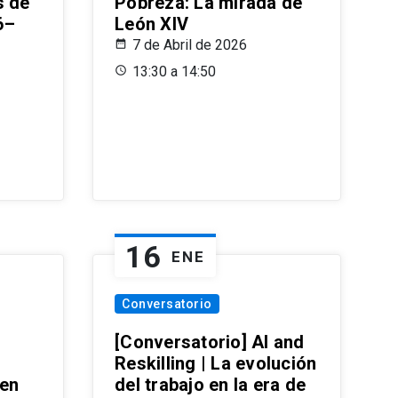
s de
Pobreza: La mirada de
6–
León XIV
7 de Abril de 2026
13:30 a 14:50
16
ENE
Conversatorio
[Conversatorio] AI and
Reskilling | La evolución
 en
del trabajo en la era de