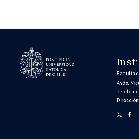
Inst
Facultad
Avda. Vic
Teléfono
Direcció