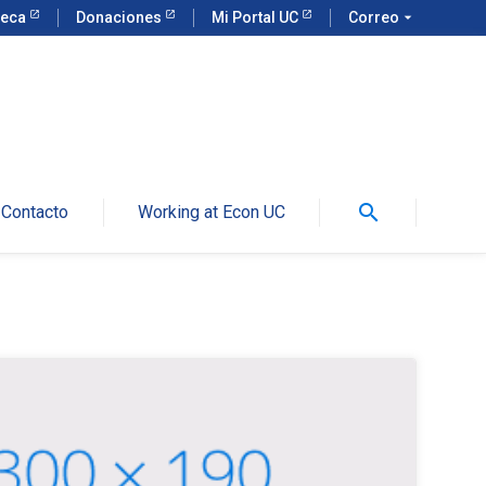
teca
Donaciones
Mi Portal UC
Correo
arrow_drop_down
search
Contacto
Working at Econ UC