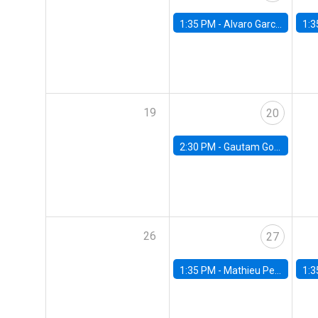
1:35 PM -
Alvaro Garcia-Marin, Universidad de Los Andes
1:3
19
20
2:30 PM -
Gautam Gowrisankaran, Columbia University
26
27
1:35 PM -
Mathieu Pedemonte, IDB
1:3