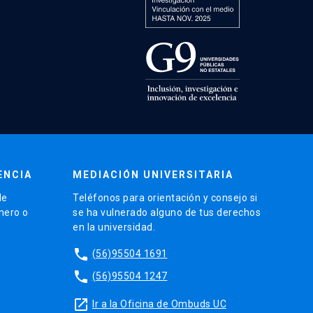
ENCIA
MEDIACIÓN UNIVERSITARIA
de
Teléfonos para orientación y consejo si
énero o
se ha vulnerado alguno de tus derechos
en la universidad.
phone
(56)95504 1691
phone
(56)95504 1247
launch
Ir a la Oficina de Ombuds UC