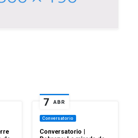
7
ABR
Conversatorio
erre
Conversatorio |