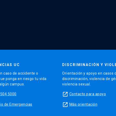
NCIAS UC
DISCRIMINACIÓN Y VIOL
n caso de accidente o
Orientación y apoyo en casos 
que ponga en riesgo tu vida
discriminación, violencia de g
 algún campus.
violencia sexual.
launch
5504 5000
Contacto para apoyo
launch
sitio de Emergencias
Más orientación