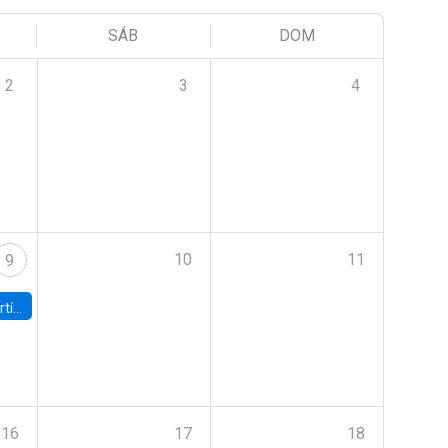
SÁB
DOM
2
3
4
10
11
9
onomía UC
16
17
18