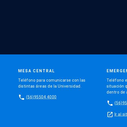
MESA CENTRAL
EMERGE
Teléfono para comunicarse con las
Teléfono e
distintas áreas de la Universidad.
situación 
dentro de
phone
(56)95504 4000
phone
(56)9
launch
Ir al 