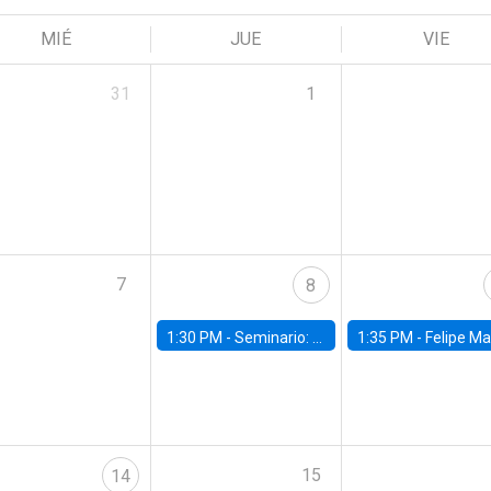
MIÉ
JUE
VIE
31
1
7
8
1:30 PM -
Seminario: “Recuperando la humanidad para progresar en la era de la IA»
1:35 PM -
Felipe Martínez, alumno Doctorado en Ec
15
14