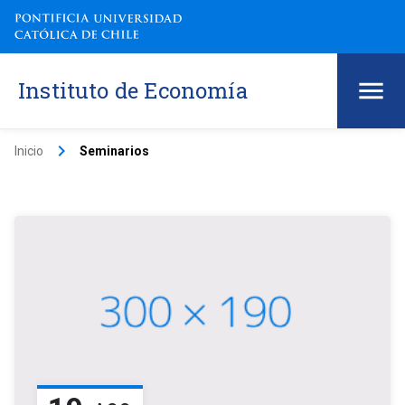
Instituto de Economía
keyboard_arrow_right
Inicio
Seminarios