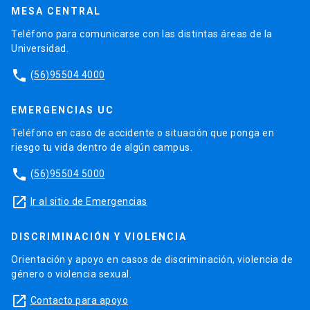
MESA CENTRAL
Teléfono para comunicarse con las distintas áreas de la
Universidad.
phone
(56)95504 4000
EMERGENCIAS UC
Teléfono en caso de accidente o situación que ponga en
riesgo tu vida dentro de algún campus.
phone
(56)95504 5000
launch
Ir al sitio de Emergencias
DISCRIMINACIÓN Y VIOLENCIA
Orientación y apoyo en casos de discriminación, violencia de
género o violencia sexual.
launch
Contacto para apoyo