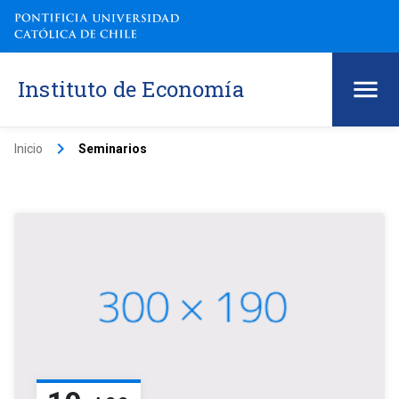
Instituto de Economía
keyboard_arrow_right
Inicio
Seminarios