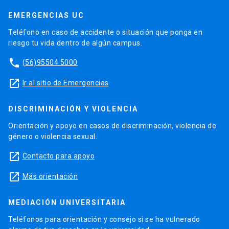
EMERGENCIAS UC
Teléfono en caso de accidente o situación que ponga en
riesgo tu vida dentro de algún campus.
phone
(56)95504 5000
launch
Ir al sitio de Emergencias
DISCRIMINACIÓN Y VIOLENCIA
Orientación y apoyo en casos de discriminación, violencia de
género o violencia sexual.
launch
Contacto para apoyo
launch
Más orientación
MEDIACIÓN UNIVERSITARIA
Teléfonos para orientación y consejo si se ha vulnerado