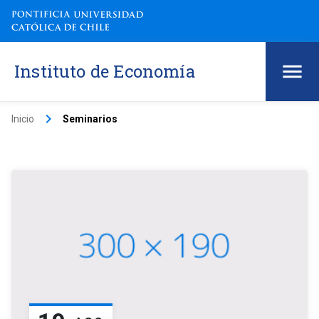
Instituto de Economía
keyboard_arrow_right
Inicio
Seminarios