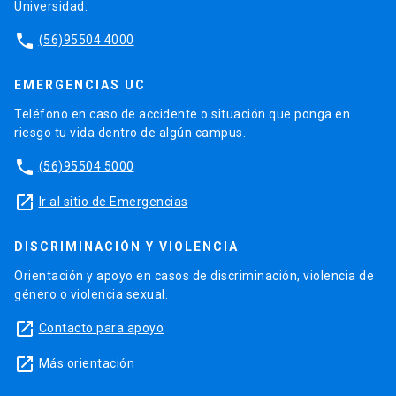
Universidad.
phone
(56)95504 4000
EMERGENCIAS UC
Teléfono en caso de accidente o situación que ponga en
riesgo tu vida dentro de algún campus.
phone
(56)95504 5000
launch
Ir al sitio de Emergencias
DISCRIMINACIÓN Y VIOLENCIA
Orientación y apoyo en casos de discriminación, violencia de
género o violencia sexual.
launch
Contacto para apoyo
launch
Más orientación