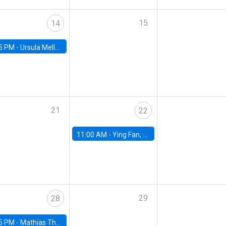
15
14
5 PM -
Ursula Mello, Insper - Institute of Education and Research
21
22
11:00 AM -
Ying Fan, University of Michigan
29
28
5 PM -
Mathias Thoenig, University of Lausanne