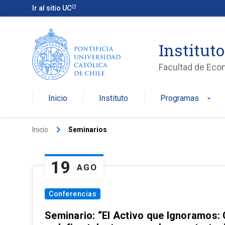
Ir al sitio UC
Institut
Facultad de Eco
Inicio
Instituto
Programas
arrow_drop_down
keyboard_arrow_right
Inicio
Seminarios
19
AGO
Conferencias
Seminario: “El Activo que Ignoramos: