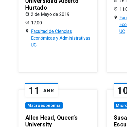
Universidad Alberto
26 
Hurtado
11:
2 de Mayo de 2019
Fac
17:00
Eco
Facultad de Ciencias
UC
Económicas y Administrativas
UC
11
1
ABR
Macroeconomía
Micr
Allen Head, Queen’s
Susa
University
Escu