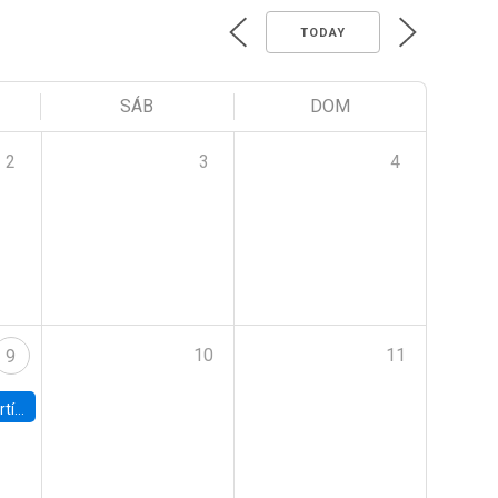
TODAY
SÁB
DOM
2
3
4
10
11
9
onomía UC