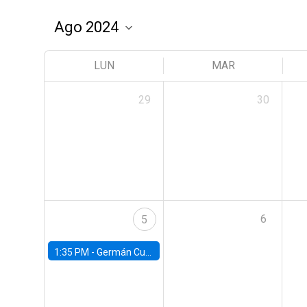
LUN
MAR
29
30
6
5
1:35 PM -
Germán Cubas, University of Houston