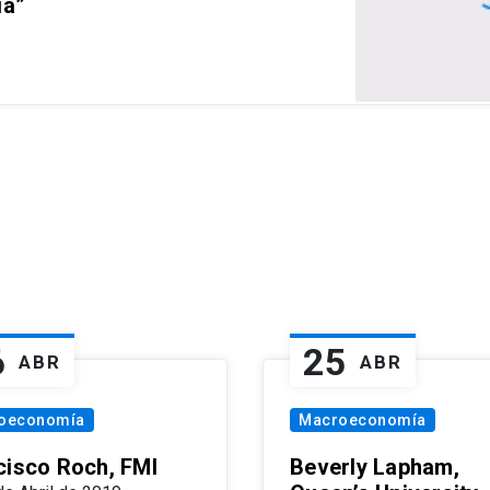
ia”
6
25
ABR
ABR
oeconomía
Macroeconomía
cisco Roch, FMI
Beverly Lapham,