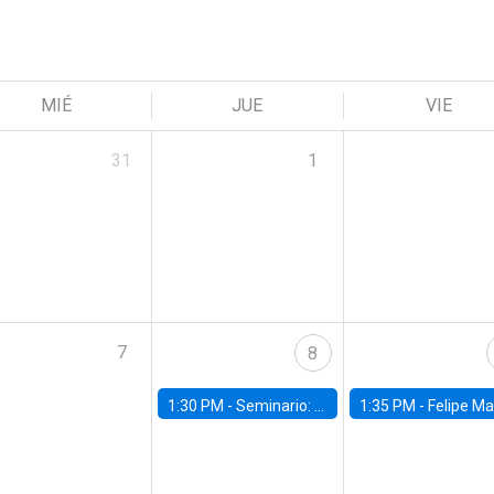
MIÉ
JUE
VIE
31
1
7
8
1:30 PM -
Seminario: “Recuperando la humanidad para progresar en la era de la IA»
1:35 PM -
Felipe Martínez, alumno Doctorado en Ec