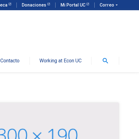
teca
Donaciones
Mi Portal UC
Correo
arrow_drop_down
search
Contacto
Working at Econ UC