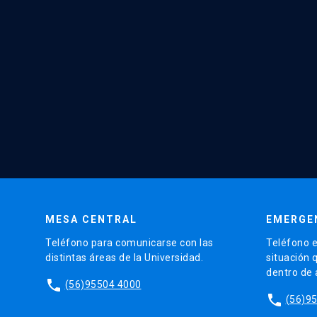
MESA CENTRAL
EMERGE
Teléfono para comunicarse con las
Teléfono e
distintas áreas de la Universidad.
situación 
dentro de
phone
(56)95504 4000
phone
(56)9