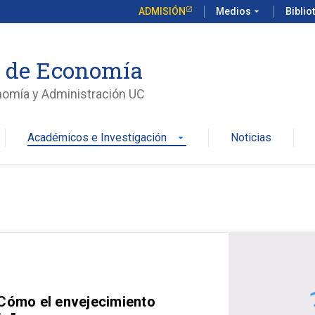
ADMISIÓN
Medios
arrow_drop_down
Biblio
o de Economía
nomía y Administración UC
Académicos e Investigación
Noticias
arrow_drop_down
 Cómo el envejecimiento