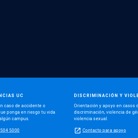
NCIAS UC
DISCRIMINACIÓN Y VIOL
n caso de accidente o
Orientación y apoyo en casos 
que ponga en riesgo tu vida
discriminación, violencia de g
 algún campus.
violencia sexual.
launch
5504 5000
Contacto para apoyo