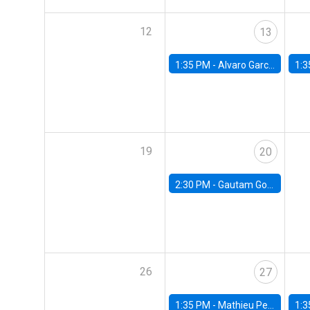
12
13
1:35 PM -
Alvaro Garcia-Marin, Universidad de Los Andes
1:3
19
20
2:30 PM -
Gautam Gowrisankaran, Columbia University
26
27
1:35 PM -
Mathieu Pedemonte, IDB
1:3