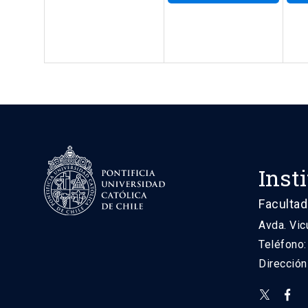
Inst
Facultad
Avda. Vic
Teléfono
Direcció