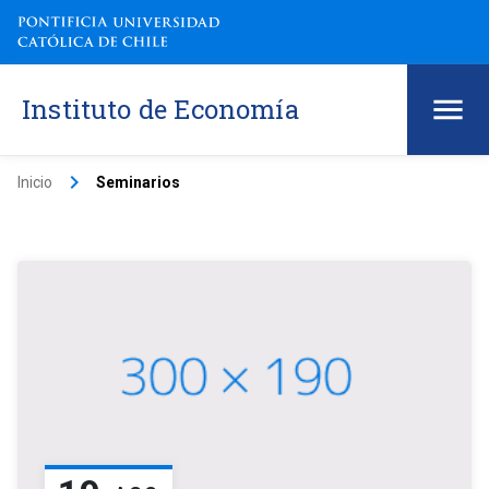
Instituto de Economía
keyboard_arrow_right
Inicio
Seminarios