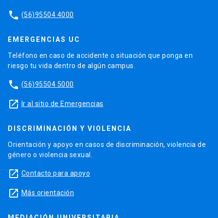
phone
(56)95504 4000
EMERGENCIAS UC
Teléfono en caso de accidente o situación que ponga en
riesgo tu vida dentro de algún campus.
phone
(56)95504 5000
launch
Ir al sitio de Emergencias
DISCRIMINACIÓN Y VIOLENCIA
Orientación y apoyo en casos de discriminación, violencia de
género o violencia sexual.
launch
Contacto para apoyo
launch
Más orientación
MEDIACIÓN UNIVERSITARIA