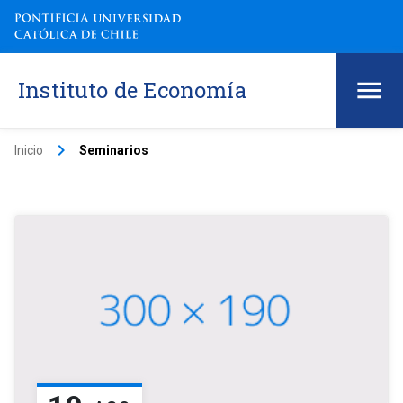
Instituto de Economía
keyboard_arrow_right
Inicio
Seminarios