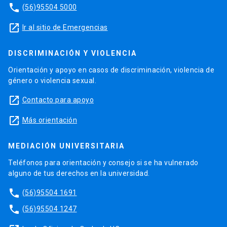
phone
(56)95504 5000
launch
Ir al sitio de Emergencias
DISCRIMINACIÓN Y VIOLENCIA
Orientación y apoyo en casos de discriminación, violencia de
género o violencia sexual.
launch
Contacto para apoyo
launch
Más orientación
MEDIACIÓN UNIVERSITARIA
Teléfonos para orientación y consejo si se ha vulnerado
alguno de tus derechos en la universidad.
phone
(56)95504 1691
phone
(56)95504 1247