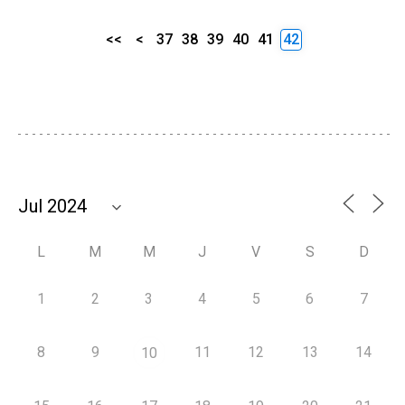
<<
<
37
38
39
40
41
42
L
M
M
J
V
S
D
1
2
3
4
5
6
7
8
9
11
12
13
14
10