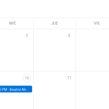
MIÉ
JUE
VIE
3
4
11
10
5 PM -
Beatriz Ahumada, PhD candidate, Universidad de Pittsburgh