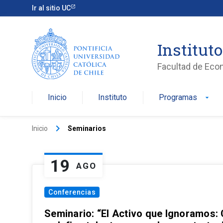
Ir al sitio UC
Institut
Facultad de Eco
Inicio
Instituto
Programas
arrow_drop_down
keyboard_arrow_right
Inicio
Seminarios
19
AGO
Conferencias
Seminario: “El Activo que Ignoramos: