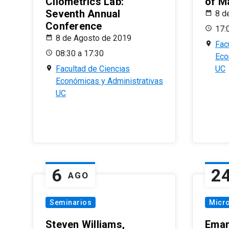
Cliometrics Lab:
of M
Seventh Annual
8 d
Conference
17:
8 de Agosto de 2019
Fac
08:30 a 17:30
Eco
Facultad de Ciencias
UC
Económicas y Administrativas
UC
6
2
AGO
Seminarios
Micr
Steven Williams,
Eman