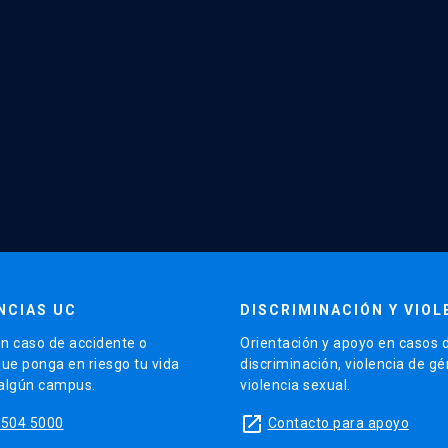
NCIAS UC
DISCRIMINACIÓN Y VIOL
n caso de accidente o
Orientación y apoyo en casos 
que ponga en riesgo tu vida
discriminación, violencia de g
 algún campus.
violencia sexual.
launch
5504 5000
Contacto para apoyo