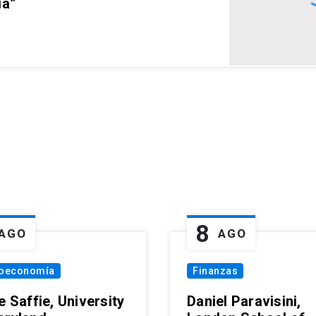
ia”
8
AGO
AGO
oeconomía
Finanzas
e Saffie, University
Daniel Paravisini,