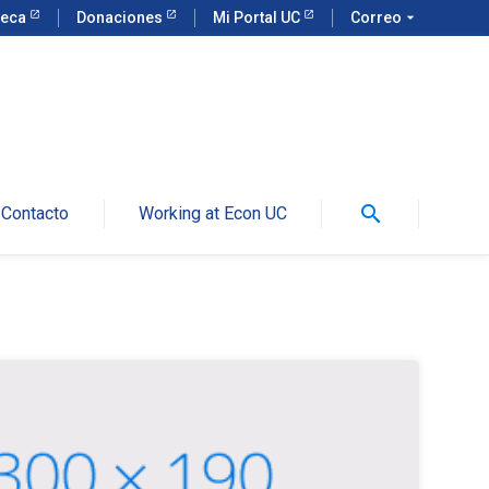
teca
Donaciones
Mi Portal UC
Correo
arrow_drop_down
search
Contacto
Working at Econ UC