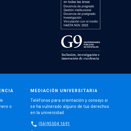
ENCIA
MEDIACIÓN UNIVERSITARIA
de
Teléfonos para orientación y consejo si
énero o
se ha vulnerado alguno de tus derechos
en la universidad.
phone
(56)95504 1691