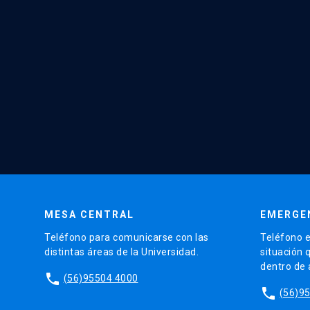
MESA CENTRAL
EMERGE
Teléfono para comunicarse con las
Teléfono e
distintas áreas de la Universidad.
situación 
dentro de
phone
(56)95504 4000
phone
(56)9