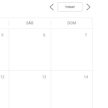
TODAY
SÁB
DOM
5
6
7
12
13
14