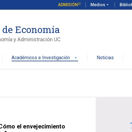
ADMISIÓN
Medios
arrow_drop_down
Biblio
o de Economía
nomía y Administración UC
Académicos e Investigación
Noticias
arrow_drop_down
 Cómo el envejecimiento