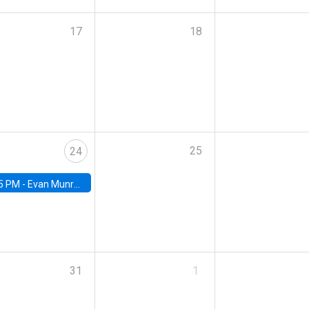
17
18
25
24
5 PM -
Evan Munro, Neyman Visiting Assistant Professor in the Department of Statistics at UC Berkeley
31
1