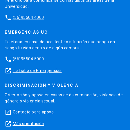
Teléfono para comunicarse con las distintas áreas de la
Universidad.
phone
(56)95504 4000
EMERGENCIAS UC
Teléfono en caso de accidente o situación que ponga en
riesgo tu vida dentro de algún campus.
phone
(56)95504 5000
launch
Ir al sitio de Emergencias
DISCRIMINACIÓN Y VIOLENCIA
Orientación y apoyo en casos de discriminación, violencia de
género o violencia sexual.
launch
Contacto para apoyo
launch
Más orientación