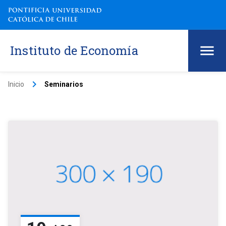
Instituto de Economía
keyboard_arrow_right
Inicio
Seminarios