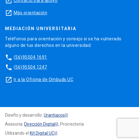
launch
Contacto para apoyo
launch
Más orientación
MEDIACIÓN UNIVERSITARIA
Teléfonos para orientación y consejo si se ha vulnerado
alguno de tus derechos en la universidad.
phone
(56)95504 1691
phone
(56)95504 1247
launch
Ir a la Oficina de Ombuds UC
Diseño y desarrollo:
Urantiacos
Asesoría:
Dirección Digital
, Prorrectoría
Utilizando el
Kit Digital UC