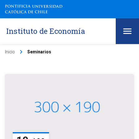
Instituto de Economía
keyboard_arrow_right
Inicio
Seminarios