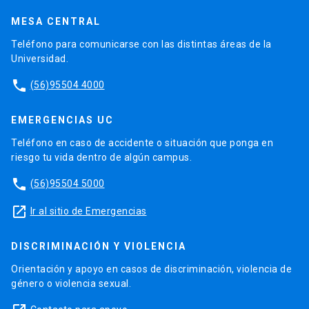
MESA CENTRAL
Teléfono para comunicarse con las distintas áreas de la
Universidad.
phone
(56)95504 4000
EMERGENCIAS UC
Teléfono en caso de accidente o situación que ponga en
riesgo tu vida dentro de algún campus.
phone
(56)95504 5000
launch
Ir al sitio de Emergencias
DISCRIMINACIÓN Y VIOLENCIA
Orientación y apoyo en casos de discriminación, violencia de
género o violencia sexual.