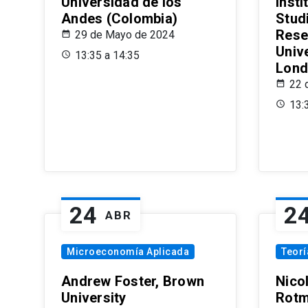
Universidad de los
Insti
Andes (Colombia)
Stud
Rese
29 de Mayo de 2024
Univ
13:35 a 14:35
Lond
22 
13:
24
2
ABR
Microeconomía Aplicada
Teor
Andrew Foster, Brown
Nico
University
Rotm