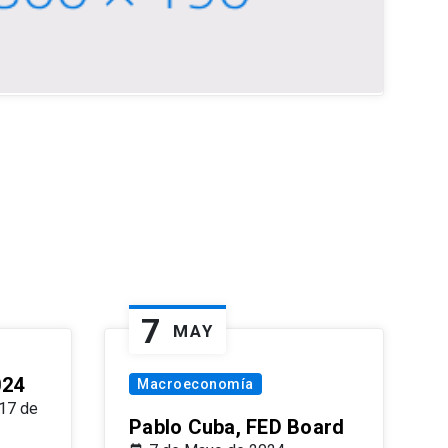
7
MAY
024
Macroeconomía
17 de
Pablo Cuba, FED Board