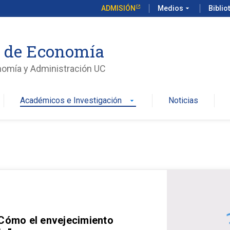
ADMISIÓN
Medios
arrow_drop_down
Biblio
o de Economía
nomía y Administración UC
Académicos e Investigación
Noticias
arrow_drop_down
 Cómo el envejecimiento