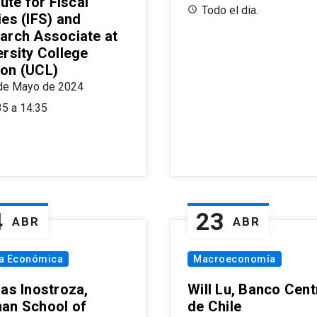
tute for Fiscal
Todo el dia.
ies (IFS) and
arch Associate at
ersity College
on (UCL)
de Mayo de 2024
35 a 14:35
4
23
ABR
ABR
ía Económica
Macroeconomía
las Inostroza,
Will Lu, Banco Cent
an School of
de Chile