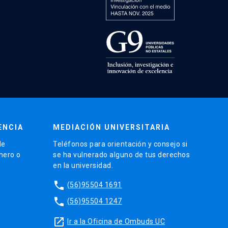
ENCIA
MEDIACIÓN UNIVERSITARIA
de
Teléfonos para orientación y consejo si
énero o
se ha vulnerado alguno de tus derechos
en la universidad.
phone
(56)95504 1691
phone
(56)95504 1247
launch
Ir a la Oficina de Ombuds UC