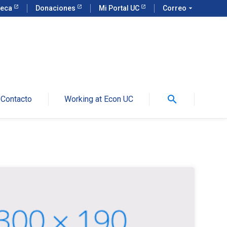
teca
Donaciones
Mi Portal UC
Correo
arrow_drop_down
search
Contacto
Working at Econ UC