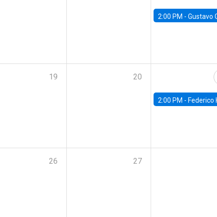
2:00 PM -
Gustavo González - Banco Central d
19
20
2:00 PM -
Federico Huneeus - Banco Central de C
26
27