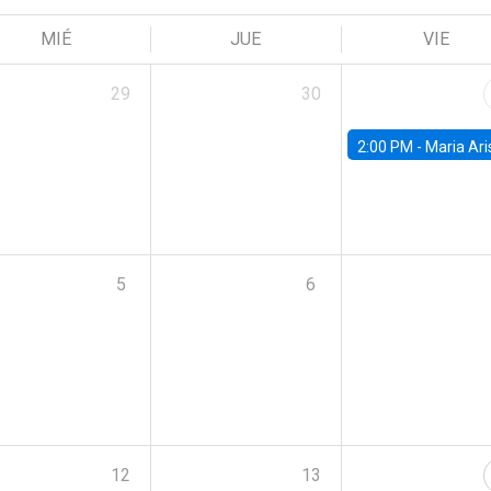
MIÉ
JUE
VIE
29
30
2:00 PM -
Maria Aristizabal-Ramirez, FED
5
6
12
13