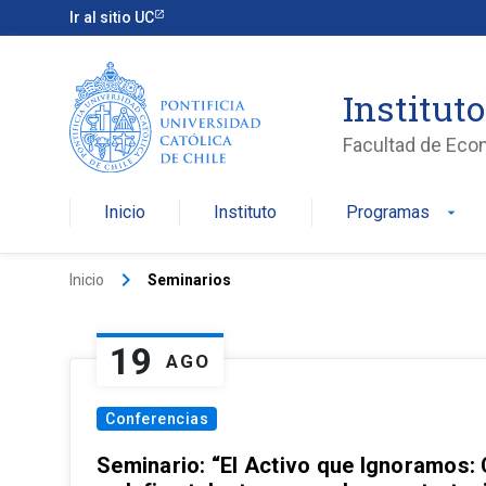
Ir al sitio UC
Institut
Facultad de Eco
Inicio
Instituto
Programas
arrow_drop_down
keyboard_arrow_right
Inicio
Seminarios
19
AGO
Conferencias
Seminario: “El Activo que Ignoramos: