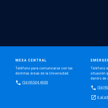
MESA CENTRAL
EMERGE
Teléfono para comunicarse con las
Teléfono e
distintas áreas de la Universidad.
situación 
dentro de
phone
(56)95504 4000
phone
(56)9
launch
Ir al 