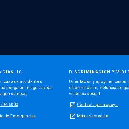
NCIAS UC
DISCRIMINACIÓN Y VIOL
n caso de accidente o
Orientación y apoyo en casos 
que ponga en riesgo tu vida
discriminación, violencia de g
 algún campus.
violencia sexual.
launch
5504 5000
Contacto para apoyo
launch
sitio de Emergencias
Más orientación