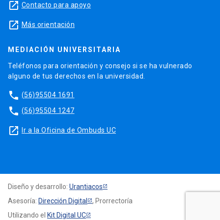
launch
Contacto para apoyo
launch
Más orientación
MEDIACIÓN UNIVERSITARIA
Teléfonos para orientación y consejo si se ha vulnerado
alguno de tus derechos en la universidad.
phone
(56)95504 1691
phone
(56)95504 1247
launch
Ir a la Oficina de Ombuds UC
Diseño y desarrollo:
Urantiacos
Asesoría:
Dirección Digital
, Prorrectoría
Utilizando el
Kit Digital UC