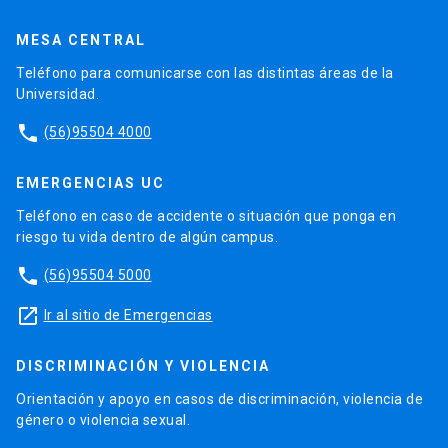
MESA CENTRAL
Teléfono para comunicarse con las distintas áreas de la
Universidad.
phone
(56)95504 4000
EMERGENCIAS UC
Teléfono en caso de accidente o situación que ponga en
riesgo tu vida dentro de algún campus.
phone
(56)95504 5000
launch
Ir al sitio de Emergencias
DISCRIMINACIÓN Y VIOLENCIA
Orientación y apoyo en casos de discriminación, violencia de
género o violencia sexual.