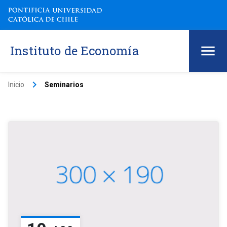
Instituto de Economía
keyboard_arrow_right
Inicio
Seminarios