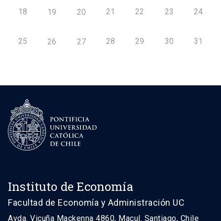
18
21
22
23
24
19
20
25
28
29
30
31
26
27
Instituto de Economía
Facultad de Economía y Administración UC
Avda. Vicuña Mackenna 4860, Macul. Santiago, Chile