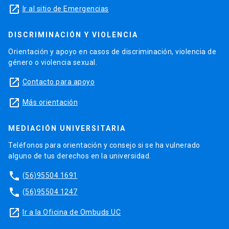
launch
Ir al sitio de Emergencias
DISCRIMINACIÓN Y VIOLENCIA
Orientación y apoyo en casos de discriminación, violencia de
género o violencia sexual.
launch
Contacto para apoyo
launch
Más orientación
MEDIACIÓN UNIVERSITARIA
Teléfonos para orientación y consejo si se ha vulnerado
alguno de tus derechos en la universidad.
phone
(56)95504 1691
phone
(56)95504 1247
launch
Ir a la Oficina de Ombuds UC