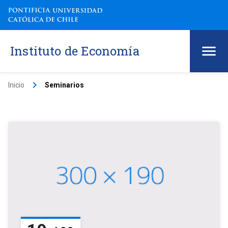
Instituto de Economía
keyboard_arrow_right
Inicio
Seminarios