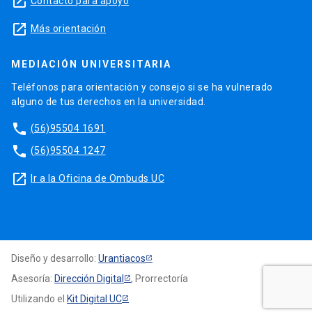
launch
Contacto para apoyo
launch
Más orientación
MEDIACIÓN UNIVERSITARIA
Teléfonos para orientación y consejo si se ha vulnerado
alguno de tus derechos en la universidad.
phone
(56)95504 1691
phone
(56)95504 1247
launch
Ir a la Oficina de Ombuds UC
Diseño y desarrollo:
Urantiacos
Asesoría:
Dirección Digital
, Prorrectoría
Utilizando el
Kit Digital UC