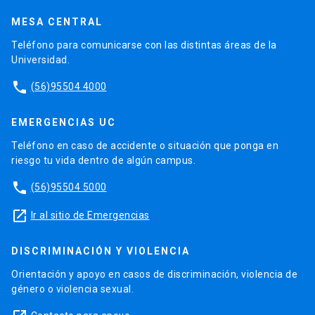
MESA CENTRAL
Teléfono para comunicarse con las distintas áreas de la
Universidad.
phone
(56)95504 4000
EMERGENCIAS UC
Teléfono en caso de accidente o situación que ponga en
riesgo tu vida dentro de algún campus.
phone
(56)95504 5000
launch
Ir al sitio de Emergencias
DISCRIMINACIÓN Y VIOLENCIA
Orientación y apoyo en casos de discriminación, violencia de
género o violencia sexual.