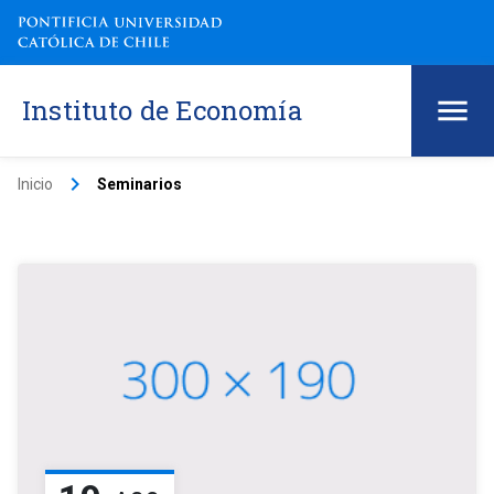
Instituto de Economía
keyboard_arrow_right
Inicio
Seminarios