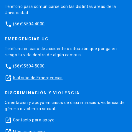
Teléfono para comunicarse con las distintas áreas de la
Universidad.
phone
(56)95504 4000
EMERGENCIAS UC
Teléfono en caso de accidente o situación que ponga en
riesgo tu vida dentro de algún campus.
phone
(56)95504 5000
launch
Ir al sitio de Emergencias
DISCRIMINACIÓN Y VIOLENCIA
Orientación y apoyo en casos de discriminación, violencia de
género o violencia sexual.
launch
Contacto para apoyo
Más orientación