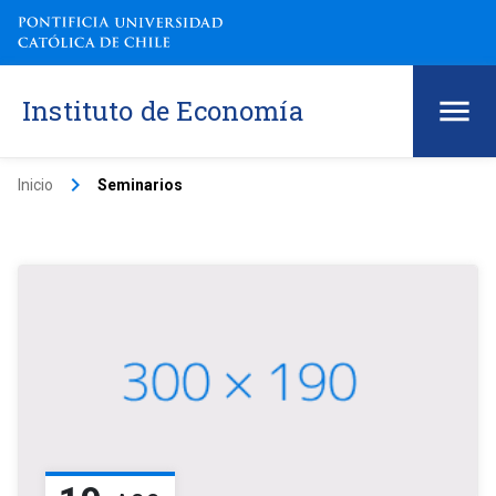
Instituto de Economía
keyboard_arrow_right
Inicio
Seminarios