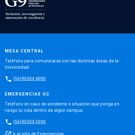
MESA CENTRAL
Teléfono para comunicarse con las distintas áreas de la
Universidad.
phone
(56)95504 4000
EMERGENCIAS UC
Teléfono en caso de accidente o situación que ponga en
riesgo tu vida dentro de algún campus.
phone
(56)95504 5000
launch
Ir al sitio de Emergencias