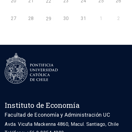
20
21
23
24
25
26
22
27
28
30
31
1
2
29
Instituto de Economía
Facultad de Economía y Administración UC
Avda. Vicuña Mackenna 4860, Macul. Santiago, Chile