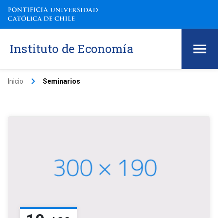
Instituto de Economía
keyboard_arrow_right
Inicio
Seminarios