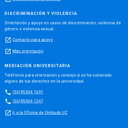
DISCRIMINACIÓN Y VIOLENCIA
Orientación y apoyo en casos de discriminación, violencia de
género o violencia sexual.
launch
Contacto para apoyo
launch
Más orientación
MEDIACIÓN UNIVERSITARIA
Teléfonos para orientación y consejo si se ha vulnerado
alguno de tus derechos en la universidad.
phone
(56)95504 1691
phone
(56)95504 1247
launch
Ir a la Oficina de Ombuds UC