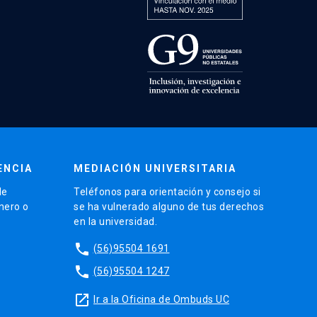
ENCIA
MEDIACIÓN UNIVERSITARIA
de
Teléfonos para orientación y consejo si
énero o
se ha vulnerado alguno de tus derechos
en la universidad.
phone
(56)95504 1691
phone
(56)95504 1247
launch
Ir a la Oficina de Ombuds UC