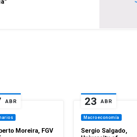
ia”
7
23
ABR
ABR
narios
Macroeconomía
erto Moreira, FGV
Sergio Salgado,