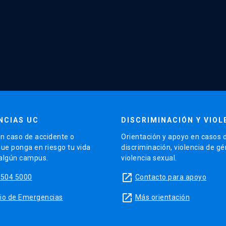
NCIAS UC
DISCRIMINACIÓN Y VIOL
n caso de accidente o
Orientación y apoyo en casos 
que ponga en riesgo tu vida
discriminación, violencia de g
 algún campus.
violencia sexual.
launch
5504 5000
Contacto para apoyo
launch
sitio de Emergencias
Más orientación