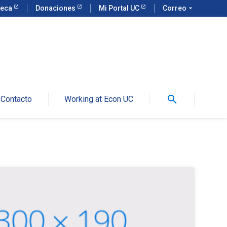
teca
Donaciones
Mi Portal UC
Correo
arrow_drop_down
search
Contacto
Working at Econ UC