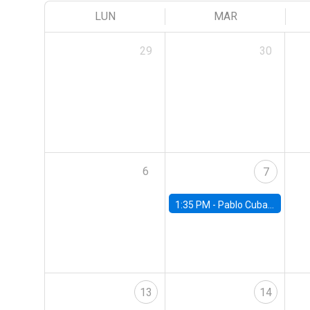
LUN
MAR
29
30
6
7
1:35 PM -
Pablo Cuba, FED Board
13
14