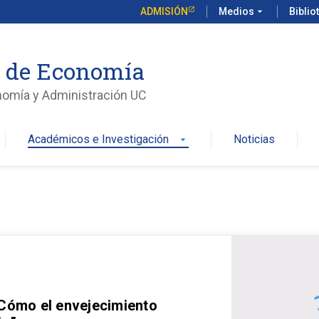
ADMISIÓN
Medios
arrow_drop_down
Biblio
o de Economía
nomía y Administración UC
Académicos e Investigación
Noticias
arrow_drop_down
 Cómo el envejecimiento