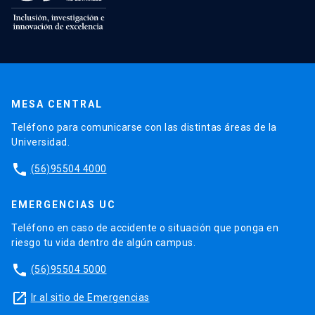
MESA CENTRAL
Teléfono para comunicarse con las distintas áreas de la
Universidad.
phone
(56)95504 4000
EMERGENCIAS UC
Teléfono en caso de accidente o situación que ponga en
riesgo tu vida dentro de algún campus.
phone
(56)95504 5000
launch
Ir al sitio de Emergencias