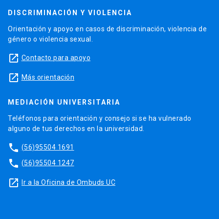
DISCRIMINACIÓN Y VIOLENCIA
Orientación y apoyo en casos de discriminación, violencia de
género o violencia sexual.
launch
Contacto para apoyo
launch
Más orientación
MEDIACIÓN UNIVERSITARIA
Teléfonos para orientación y consejo si se ha vulnerado
alguno de tus derechos en la universidad.
phone
(56)95504 1691
phone
(56)95504 1247
launch
Ir a la Oficina de Ombuds UC