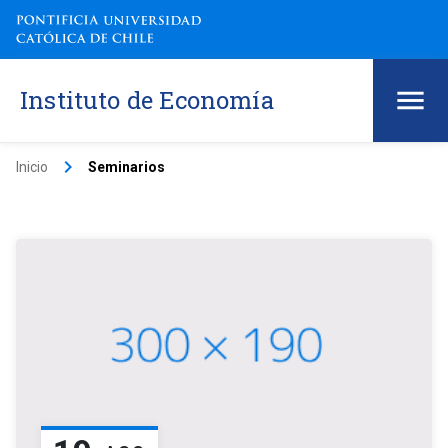
Instituto de Economía
keyboard_arrow_right
Inicio
Seminarios