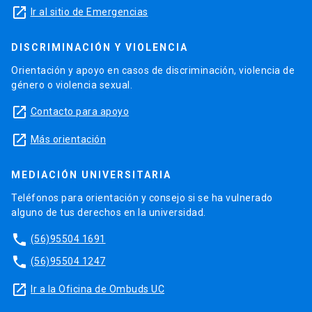
launch
Ir al sitio de Emergencias
DISCRIMINACIÓN Y VIOLENCIA
Orientación y apoyo en casos de discriminación, violencia de
género o violencia sexual.
launch
Contacto para apoyo
launch
Más orientación
MEDIACIÓN UNIVERSITARIA
Teléfonos para orientación y consejo si se ha vulnerado
alguno de tus derechos en la universidad.
phone
(56)95504 1691
phone
(56)95504 1247
launch
Ir a la Oficina de Ombuds UC