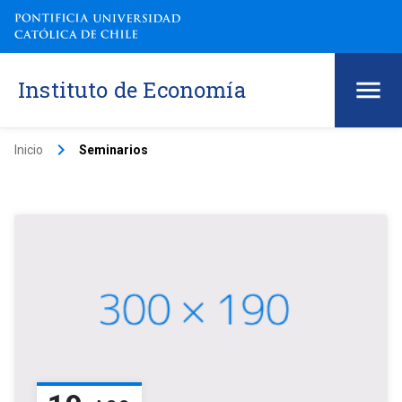
Instituto de Economía
keyboard_arrow_right
Inicio
Seminarios