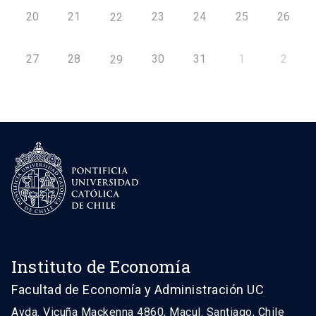
20
21
23
24
25
26
22
27
28
30
31
1
2
29
Instituto de Economía
Facultad de Economía y Administración UC
Avda. Vicuña Mackenna 4860, Macul. Santiago, Chile