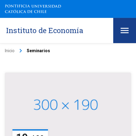
Instituto de Economía
keyboard_arrow_right
Inicio
Seminarios