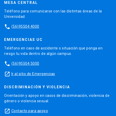
MESA CENTRAL
Teléfono para comunicarse con las distintas áreas de la
Universidad.
phone
(56)95504 4000
EMERGENCIAS UC
Teléfono en caso de accidente o situación que ponga en
riesgo tu vida dentro de algún campus.
phone
(56)95504 5000
launch
Ir al sitio de Emergencias
DISCRIMINACIÓN Y VIOLENCIA
Orientación y apoyo en casos de discriminación, violencia de
género o violencia sexual.
launch
Contacto para apoyo