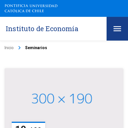
Instituto de Economía
keyboard_arrow_right
Inicio
Seminarios