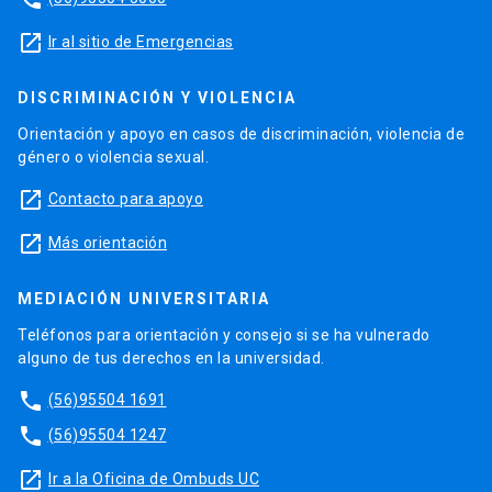
launch
Ir al sitio de Emergencias
DISCRIMINACIÓN Y VIOLENCIA
Orientación y apoyo en casos de discriminación, violencia de
género o violencia sexual.
launch
Contacto para apoyo
launch
Más orientación
MEDIACIÓN UNIVERSITARIA
Teléfonos para orientación y consejo si se ha vulnerado
alguno de tus derechos en la universidad.
phone
(56)95504 1691
phone
(56)95504 1247
launch
Ir a la Oficina de Ombuds UC