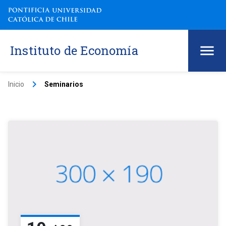
Instituto de Economía
keyboard_arrow_right
Inicio
Seminarios