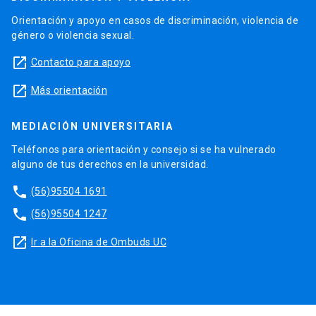
Orientación y apoyo en casos de discriminación, violencia de
género o violencia sexual.
launch
Contacto para apoyo
launch
Más orientación
MEDIACIÓN UNIVERSITARIA
Teléfonos para orientación y consejo si se ha vulnerado
alguno de tus derechos en la universidad.
phone
(56)95504 1691
phone
(56)95504 1247
launch
Ir a la Oficina de Ombuds UC