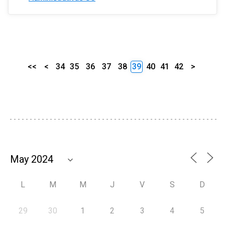
<<
<
34
35
36
37
38
39
40
41
42
>
L
M
M
J
V
S
D
29
30
1
2
3
4
5