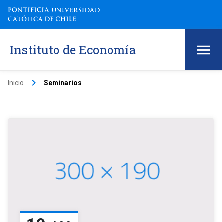
Instituto de Economía
keyboard_arrow_right
Inicio
Seminarios