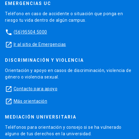
EMERGENCIAS UC
Teléfono en caso de accidente o situación que ponga en
riesgo tu vida dentro de algún campus.
phone
(56)95504 5000
launch
Ir al sitio de Emergencias
DISCRIMINACIÓN Y VIOLENCIA
Orientación y apoyo en casos de discriminación, violencia de
género o violencia sexual.
launch
Contacto para apoyo
launch
Más orientación
MEDIACIÓN UNIVERSITARIA
Teléfonos para orientación y consejo si se ha vulnerado
alguno de tus derechos en la universidad.