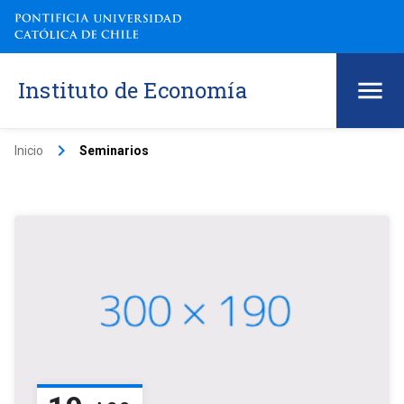
Instituto de Economía
keyboard_arrow_right
Inicio
Seminarios