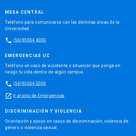
MESA CENTRAL
Teléfono para comunicarse con las distintas áreas de la
Universidad.
phone
(56)95504 4000
EMERGENCIAS UC
Teléfono en caso de accidente o situación que ponga en
riesgo tu vida dentro de algún campus.
phone
(56)95504 5000
launch
Ir al sitio de Emergencias
DISCRIMINACIÓN Y VIOLENCIA
Orientación y apoyo en casos de discriminación, violencia de
género o violencia sexual.