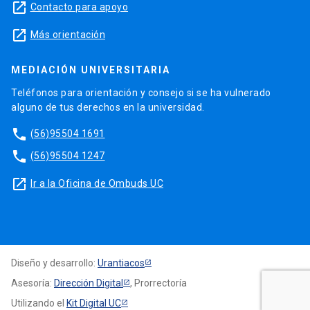
launch
Contacto para apoyo
launch
Más orientación
MEDIACIÓN UNIVERSITARIA
Teléfonos para orientación y consejo si se ha vulnerado
alguno de tus derechos en la universidad.
phone
(56)95504 1691
phone
(56)95504 1247
launch
Ir a la Oficina de Ombuds UC
Diseño y desarrollo:
Urantiacos
Asesoría:
Dirección Digital
, Prorrectoría
Utilizando el
Kit Digital UC