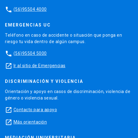
phone
(56)95504 4000
EMERGENCIAS UC
Teléfono en caso de accidente o situación que ponga en
riesgo tu vida dentro de algún campus.
phone
(56)95504 5000
launch
Ir al sitio de Emergencias
DISCRIMINACIÓN Y VIOLENCIA
Orientación y apoyo en casos de discriminación, violencia de
género o violencia sexual.
launch
Contacto para apoyo
launch
Más orientación
MEDIACIÓN UNIVERSITARIA