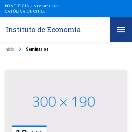
Instituto de Economía
keyboard_arrow_right
Inicio
Seminarios