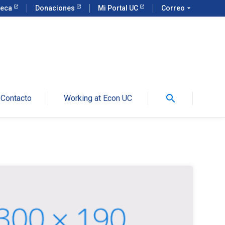
teca
Donaciones
Mi Portal UC
Correo
arrow_drop_down
search
Contacto
Working at Econ UC