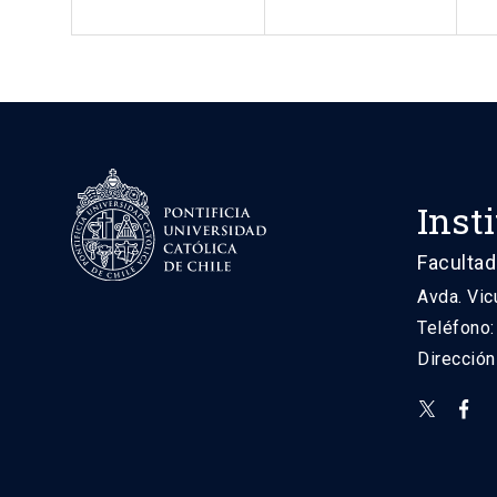
Inst
Facultad
Avda. Vic
Teléfono
Direcció