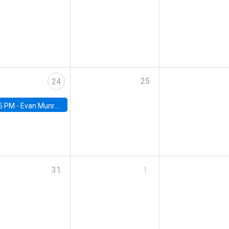
25
24
5 PM -
Evan Munro, Neyman Visiting Assistant Professor in the Department of Statistics at UC Berkeley
31
1