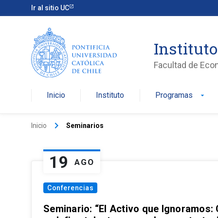
Ir al sitio UC
Institut
Facultad de Eco
Inicio
Instituto
Programas
arrow_drop_down
keyboard_arrow_right
Inicio
Seminarios
19
AGO
Conferencias
Seminario: “El Activo que Ignoramos: