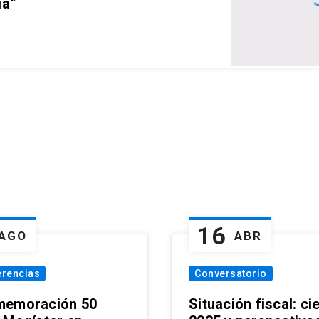
ia”
16
AGO
ABR
erencias
Conversatorio
emoración 50
Situación fiscal: ci