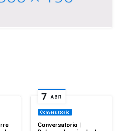
7
ABR
Conversatorio
erre
Conversatorio |