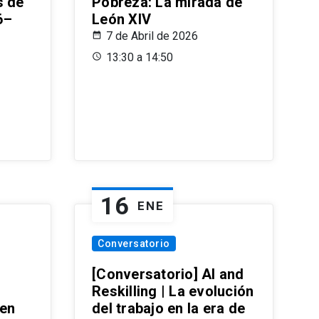
s de
Pobreza: La mirada de
6–
León XIV
7 de Abril de 2026
13:30 a 14:50
16
ENE
Conversatorio
[Conversatorio] AI and
Reskilling | La evolución
 en
del trabajo en la era de