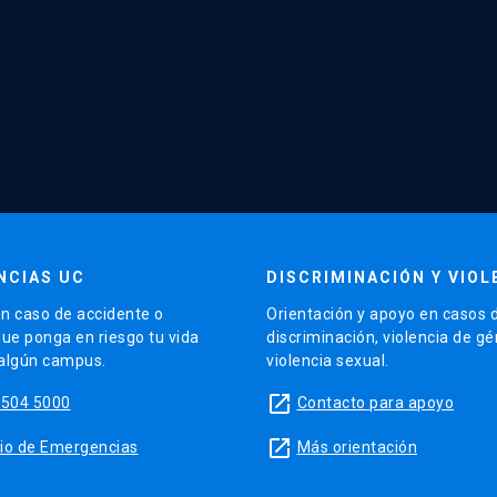
NCIAS UC
DISCRIMINACIÓN Y VIOL
n caso de accidente o
Orientación y apoyo en casos 
que ponga en riesgo tu vida
discriminación, violencia de g
 algún campus.
violencia sexual.
launch
5504 5000
Contacto para apoyo
launch
sitio de Emergencias
Más orientación