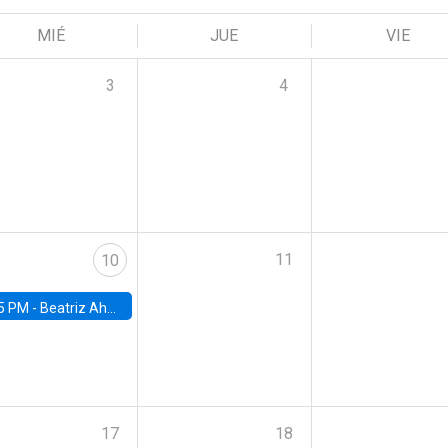
MIÉ
JUE
VIE
3
4
11
10
5 PM -
Beatriz Ahumada, PhD candidate, Universidad de Pittsburgh
17
18