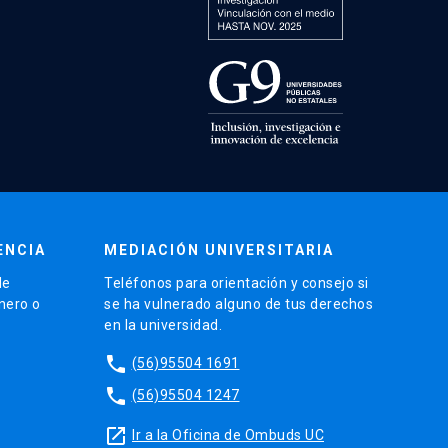
ENCIA
MEDIACIÓN UNIVERSITARIA
de
Teléfonos para orientación y consejo si
énero o
se ha vulnerado alguno de tus derechos
en la universidad.
phone
(56)95504 1691
phone
(56)95504 1247
launch
Ir a la Oficina de Ombuds UC