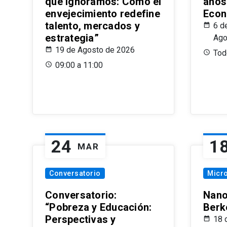
que Ignoramos: Cómo el
años
envejecimiento redefine
Econ
talento, mercados y
6 d
estrategia”
Ago
19 de Agosto de 2026
Todo
09:00 a 11:00
24
1
MAR
Conversatorio
Micr
Conversatorio:
Nano
“Pobreza y Educación:
Berk
Perspectivas y
18 