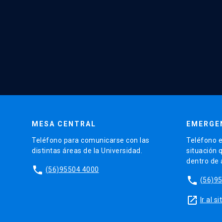
MESA CENTRAL
EMERGE
Teléfono para comunicarse con las
Teléfono e
distintas áreas de la Universidad.
situación 
dentro de
phone
(56)95504 4000
phone
(56)9
launch
Ir al 