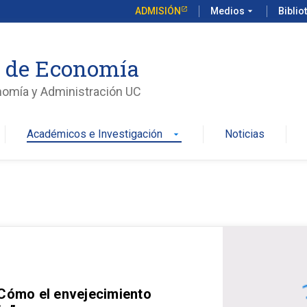
ADMISIÓN
Medios
arrow_drop_down
Biblio
o de Economía
nomía y Administración UC
Académicos e Investigación
Noticias
arrow_drop_down
 Cómo el envejecimiento