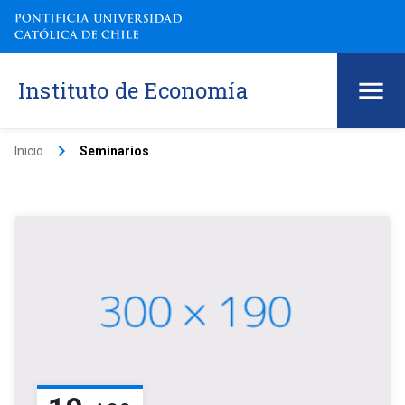
Instituto de Economía
keyboard_arrow_right
Inicio
Seminarios