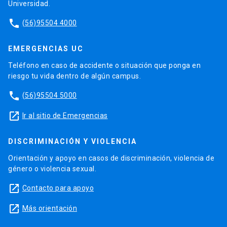
Universidad.
phone
(56)95504 4000
EMERGENCIAS UC
Teléfono en caso de accidente o situación que ponga en
riesgo tu vida dentro de algún campus.
phone
(56)95504 5000
launch
Ir al sitio de Emergencias
DISCRIMINACIÓN Y VIOLENCIA
Orientación y apoyo en casos de discriminación, violencia de
género o violencia sexual.
launch
Contacto para apoyo
launch
Más orientación