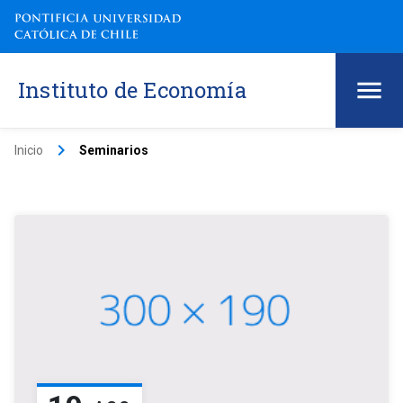
Instituto de Economía
keyboard_arrow_right
Inicio
Seminarios