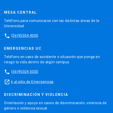
MESA CENTRAL
Teléfono para comunicarse con las distintas áreas de la
Universidad.
phone
(56)95504 4000
EMERGENCIAS UC
Teléfono en caso de accidente o situación que ponga en
riesgo tu vida dentro de algún campus.
phone
(56)95504 5000
launch
Ir al sitio de Emergencias
DISCRIMINACIÓN Y VIOLENCIA
Orientación y apoyo en casos de discriminación, violencia de
género o violencia sexual.