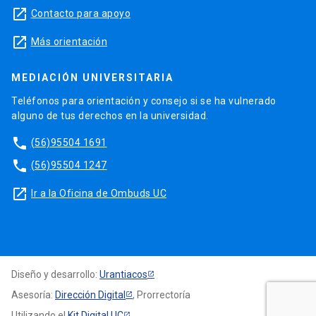
launch
Contacto para apoyo
launch
Más orientación
MEDIACIÓN UNIVERSITARIA
Teléfonos para orientación y consejo si se ha vulnerado
alguno de tus derechos en la universidad.
phone
(56)95504 1691
phone
(56)95504 1247
launch
Ir a la Oficina de Ombuds UC
Diseño y desarrollo:
Urantiacos
Asesoría:
Dirección Digital
, Prorrectoría
Utilizando el
Kit Digital UC