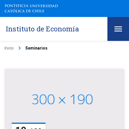
Instituto de Economía
keyboard_arrow_right
Inicio
Seminarios