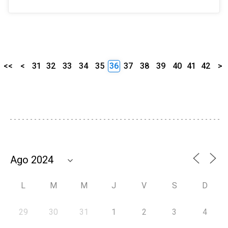
<<
<
31
32
33
34
35
36
37
38
39
40
41
42
>
L
M
M
J
V
S
D
29
30
31
1
2
3
4