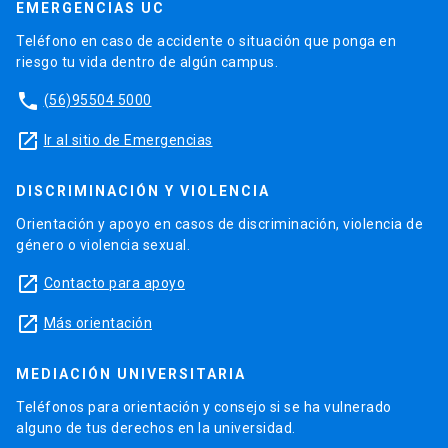
EMERGENCIAS UC
Teléfono en caso de accidente o situación que ponga en
riesgo tu vida dentro de algún campus.
phone
(56)95504 5000
launch
Ir al sitio de Emergencias
DISCRIMINACIÓN Y VIOLENCIA
Orientación y apoyo en casos de discriminación, violencia de
género o violencia sexual.
launch
Contacto para apoyo
launch
Más orientación
MEDIACIÓN UNIVERSITARIA
Teléfonos para orientación y consejo si se ha vulnerado
alguno de tus derechos en la universidad.