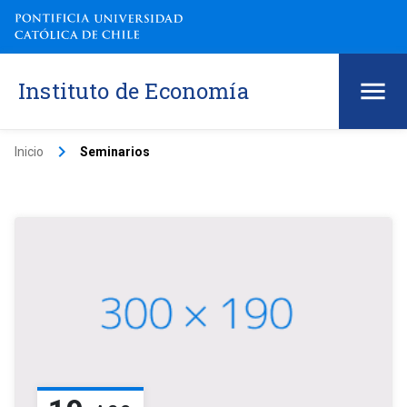
Instituto de Economía
keyboard_arrow_right
Inicio
Seminarios