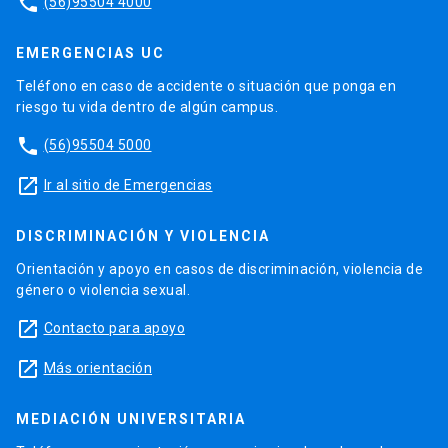
phone
(56)95504 4000
EMERGENCIAS UC
Teléfono en caso de accidente o situación que ponga en
riesgo tu vida dentro de algún campus.
phone
(56)95504 5000
launch
Ir al sitio de Emergencias
DISCRIMINACIÓN Y VIOLENCIA
Orientación y apoyo en casos de discriminación, violencia de
género o violencia sexual.
launch
Contacto para apoyo
launch
Más orientación
MEDIACIÓN UNIVERSITARIA