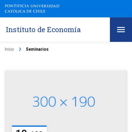
Instituto de Economía
keyboard_arrow_right
Inicio
Seminarios