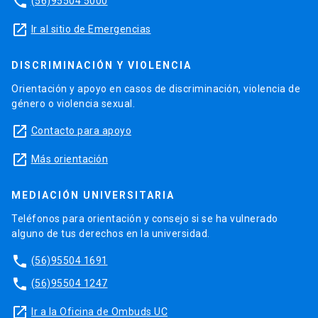
phone
(56)95504 5000
launch
Ir al sitio de Emergencias
DISCRIMINACIÓN Y VIOLENCIA
Orientación y apoyo en casos de discriminación, violencia de
género o violencia sexual.
launch
Contacto para apoyo
launch
Más orientación
MEDIACIÓN UNIVERSITARIA
Teléfonos para orientación y consejo si se ha vulnerado
alguno de tus derechos en la universidad.
phone
(56)95504 1691
phone
(56)95504 1247
launch
Ir a la Oficina de Ombuds UC