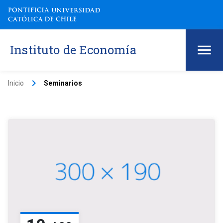
Instituto de Economía
keyboard_arrow_right
Inicio
Seminarios