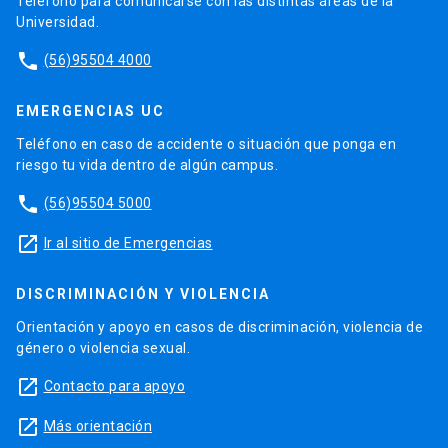
Teléfono para comunicarse con las distintas áreas de la
Universidad.
phone
(56)95504 4000
EMERGENCIAS UC
Teléfono en caso de accidente o situación que ponga en
riesgo tu vida dentro de algún campus.
phone
(56)95504 5000
launch
Ir al sitio de Emergencias
DISCRIMINACIÓN Y VIOLENCIA
Orientación y apoyo en casos de discriminación, violencia de
género o violencia sexual.
launch
Contacto para apoyo
launch
Más orientación