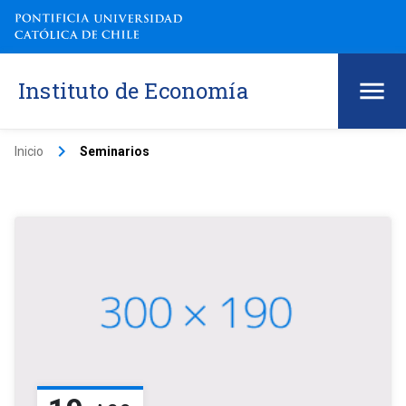
Instituto de Economía
keyboard_arrow_right
Inicio
Seminarios