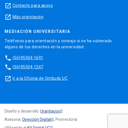
launch
Contacto para apoyo
launch
Más orientación
MEDIACIÓN UNIVERSITARIA
Teléfonos para orientación y consejo si se ha vulnerado
alguno de tus derechos en la universidad.
phone
(56)95504 1691
phone
(56)95504 1247
launch
Ir a la Oficina de Ombuds UC
Diseño y desarrollo:
Urantiacos
Asesoría:
Dirección Digital
, Prorrectoría
Utilizando el
Kit Digital UC