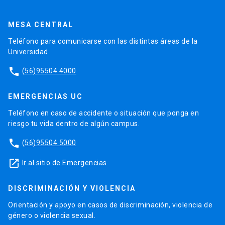
MESA CENTRAL
Teléfono para comunicarse con las distintas áreas de la
Universidad.
phone
(56)95504 4000
EMERGENCIAS UC
Teléfono en caso de accidente o situación que ponga en
riesgo tu vida dentro de algún campus.
phone
(56)95504 5000
launch
Ir al sitio de Emergencias
DISCRIMINACIÓN Y VIOLENCIA
Orientación y apoyo en casos de discriminación, violencia de
género o violencia sexual.