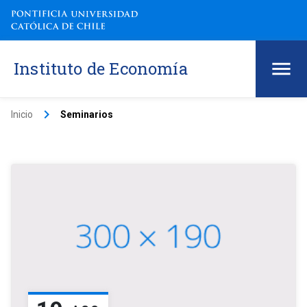
Instituto de Economía
keyboard_arrow_right
Inicio
Seminarios