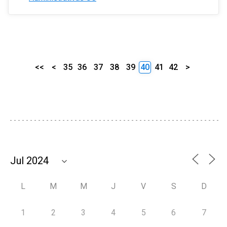
<<
<
35
36
37
38
39
40
41
42
>
L
M
M
J
V
S
D
1
2
3
4
5
6
7