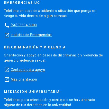
EMERGENCIAS UC
Teléfono en caso de accidente o situación que ponga en
riesgo tu vida dentro de algún campus.
phone
(56)95504 5000
launch
Ir al sitio de Emergencias
DISCRIMINACIÓN Y VIOLENCIA
Orientación y apoyo en casos de discriminación, violencia de
género o violencia sexual.
launch
Contacto para apoyo
launch
Más orientación
MEDIACIÓN UNIVERSITARIA
Teléfonos para orientación y consejo si se ha vulnerado
alguno de tus derechos en la universidad.