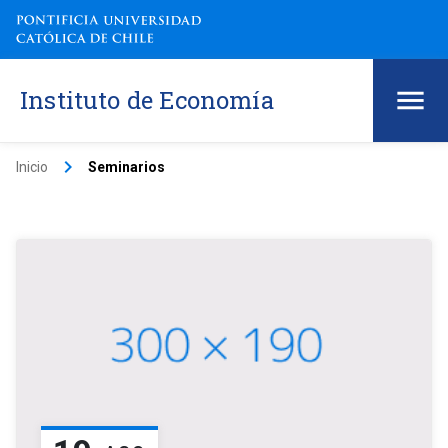
Instituto de Economía
keyboard_arrow_right
Inicio
Seminarios