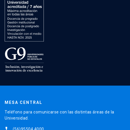
MESA CENTRAL
Teléfono para comunicarse con las distintas áreas de la
Universidad.
phone
(56)95504 4000