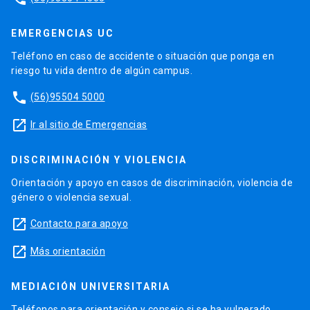
EMERGENCIAS UC
Teléfono en caso de accidente o situación que ponga en
riesgo tu vida dentro de algún campus.
phone
(56)95504 5000
launch
Ir al sitio de Emergencias
DISCRIMINACIÓN Y VIOLENCIA
Orientación y apoyo en casos de discriminación, violencia de
género o violencia sexual.
launch
Contacto para apoyo
launch
Más orientación
MEDIACIÓN UNIVERSITARIA
Teléfonos para orientación y consejo si se ha vulnerado