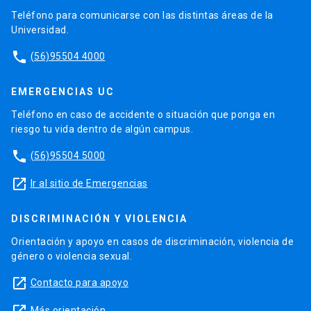
Teléfono para comunicarse con las distintas áreas de la
Universidad.
phone
(56)95504 4000
EMERGENCIAS UC
Teléfono en caso de accidente o situación que ponga en
riesgo tu vida dentro de algún campus.
phone
(56)95504 5000
launch
Ir al sitio de Emergencias
DISCRIMINACIÓN Y VIOLENCIA
Orientación y apoyo en casos de discriminación, violencia de
género o violencia sexual.
launch
Contacto para apoyo
Más orientación