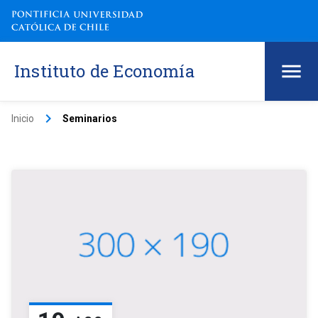
Instituto de Economía
keyboard_arrow_right
Inicio
Seminarios