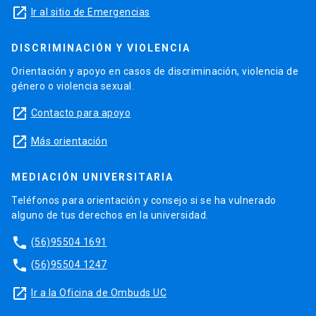
launch
Ir al sitio de Emergencias
DISCRIMINACIÓN Y VIOLENCIA
Orientación y apoyo en casos de discriminación, violencia de
género o violencia sexual.
launch
Contacto para apoyo
launch
Más orientación
MEDIACIÓN UNIVERSITARIA
Teléfonos para orientación y consejo si se ha vulnerado
alguno de tus derechos en la universidad.
phone
(56)95504 1691
phone
(56)95504 1247
launch
Ir a la Oficina de Ombuds UC