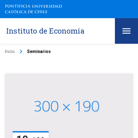
Instituto de Economía
keyboard_arrow_right
Inicio
Seminarios