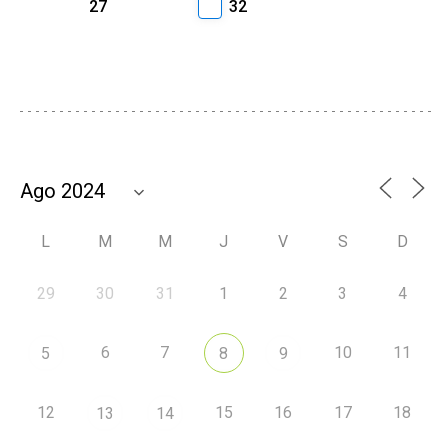
27
32
L
M
M
J
V
S
D
29
30
31
1
2
3
4
6
7
10
11
5
8
9
12
15
16
17
18
13
14