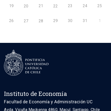
19
21
23
24
25
20
22
26
29
30
31
1
27
28
Instituto de Economía
Facultad de Economía y Administración UC
Avda. Vicuña Mackenna 4860, Macul. Santiago, Chile