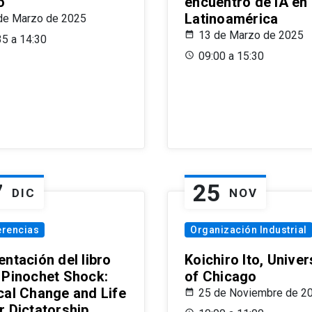
o
encuentro de IA en
Latinoamérica
de Marzo de 2025
13 de Marzo de 2025
35 a 14:30
09:00 a 15:30
7
25
DIC
NOV
erencias
Organización Industrial
ntación del libro
Koichiro Ito, Univer
 Pinochet Shock:
of Chicago
cal Change and Life
25 de Noviembre de 2
r Dictatorship