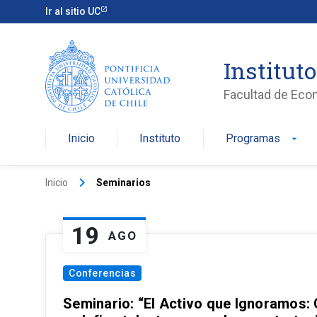
Ir al sitio UC
Institut
Facultad de Eco
Inicio
Instituto
Programas
arrow_drop_down
keyboard_arrow_right
Inicio
Seminarios
19
AGO
Conferencias
Seminario: “El Activo que Ignoramos: