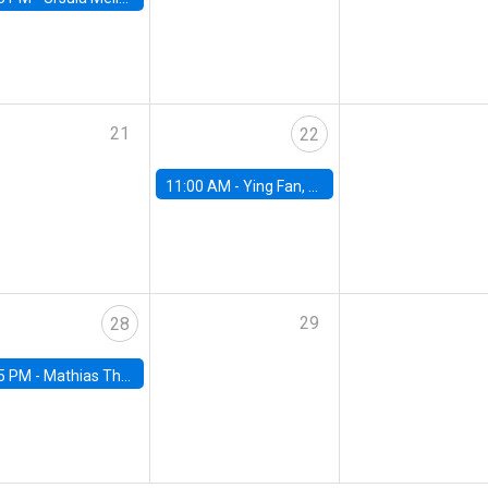
21
22
11:00 AM -
Ying Fan, University of Michigan
29
28
5 PM -
Mathias Thoenig, University of Lausanne