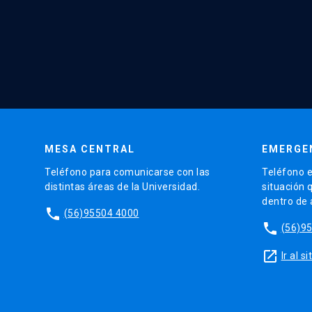
MESA CENTRAL
EMERGE
Teléfono para comunicarse con las
Teléfono e
distintas áreas de la Universidad.
situación 
dentro de
phone
(56)95504 4000
phone
(56)9
launch
Ir al 