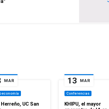
ia”
8
13
MAR
MAR
oeconomía
Conferencias
 Herreño, UC San
KHIPU, el mayor