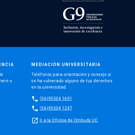
ENCIA
MEDIACIÓN UNIVERSITARIA
de
Teléfonos para orientación y consejo si
énero o
se ha vulnerado alguno de tus derechos
en la universidad.
phone
(56)95504 1691
phone
(56)95504 1247
launch
Ir a la Oficina de Ombuds UC