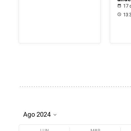
17 
13:
LUN
MAR