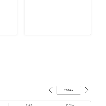
TODAY
SÁB
DOM