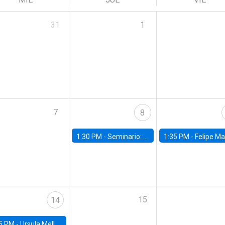
31
1
7
8
1:30 PM -
Seminario: “Recuperando la humanidad para progresar en la era de la IA»
1:35 PM -
Felipe Martínez, alumno Doctorado en Ec
15
14
5 PM -
Ursula Mello, Insper - Institute of Education and Research