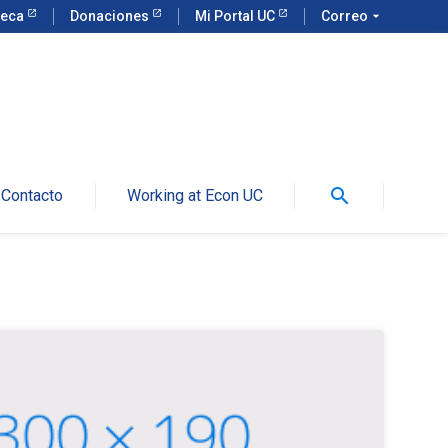
teca
Donaciones
Mi Portal UC
Correo
arrow_drop_down
search
Contacto
Working at Econ UC