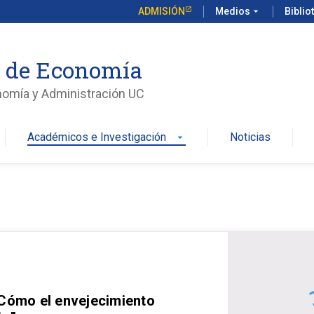
ADMISIÓN
Medios
arrow_drop_down
Biblio
o de Economía
nomía y Administración UC
Académicos e Investigación
Noticias
arrow_drop_down
 Cómo el envejecimiento