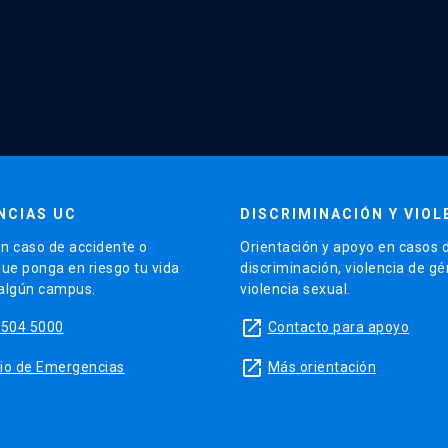
NCIAS UC
DISCRIMINACIÓN Y VIOL
n caso de accidente o
Orientación y apoyo en casos 
que ponga en riesgo tu vida
discriminación, violencia de g
 algún campus.
violencia sexual.
launch
5504 5000
Contacto para apoyo
launch
sitio de Emergencias
Más orientación