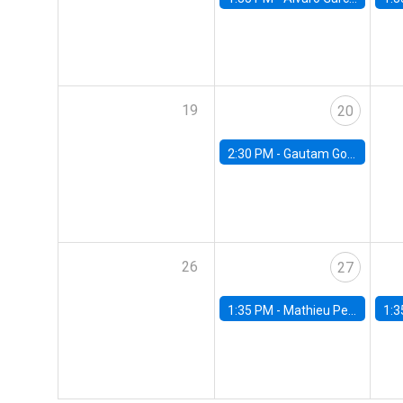
19
20
2:30 PM -
Gautam Gowrisankaran, Columbia University
26
27
1:35 PM -
Mathieu Pedemonte, IDB
1:3