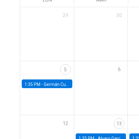
29
30
6
5
1:35 PM -
Germán Cubas, University of Houston
12
13
1:35 PM -
Alvaro Garcia-Marin, Universidad de Los Andes
1:3