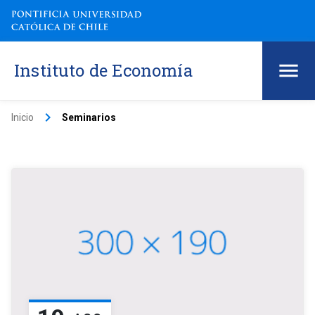
Instituto de Economía
keyboard_arrow_right
Inicio
Seminarios