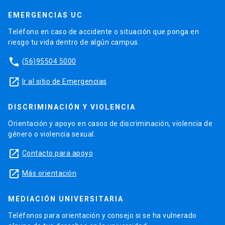
EMERGENCIAS UC
Teléfono en caso de accidente o situación que ponga en
riesgo tu vida dentro de algún campus.
phone
(56)95504 5000
launch
Ir al sitio de Emergencias
DISCRIMINACIÓN Y VIOLENCIA
Orientación y apoyo en casos de discriminación, violencia de
género o violencia sexual.
launch
Contacto para apoyo
launch
Más orientación
MEDIACIÓN UNIVERSITARIA
Teléfonos para orientación y consejo si se ha vulnerado