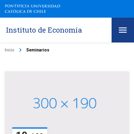
Instituto de Economía
keyboard_arrow_right
Inicio
Seminarios