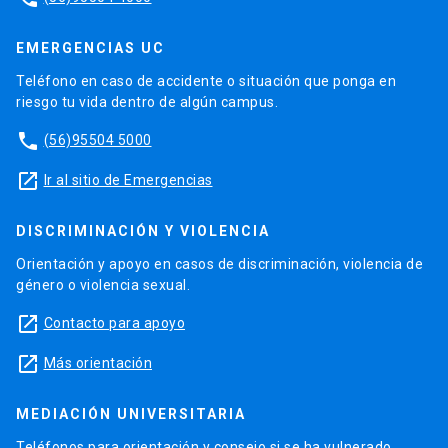
EMERGENCIAS UC
Teléfono en caso de accidente o situación que ponga en
riesgo tu vida dentro de algún campus.
phone
(56)95504 5000
launch
Ir al sitio de Emergencias
DISCRIMINACIÓN Y VIOLENCIA
Orientación y apoyo en casos de discriminación, violencia de
género o violencia sexual.
launch
Contacto para apoyo
launch
Más orientación
MEDIACIÓN UNIVERSITARIA
Teléfonos para orientación y consejo si se ha vulnerado