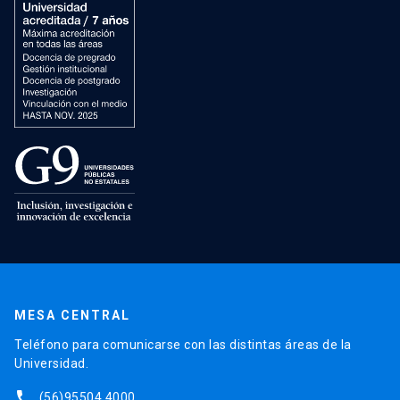
MESA CENTRAL
Teléfono para comunicarse con las distintas áreas de la
Universidad.
phone
(56)95504 4000