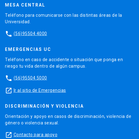
MESA CENTRAL
Teléfono para comunicarse con las distintas áreas de la
Universidad.
phone
(56)95504 4000
EMERGENCIAS UC
Teléfono en caso de accidente o situación que ponga en
riesgo tu vida dentro de algún campus.
phone
(56)95504 5000
launch
Ir al sitio de Emergencias
DISCRIMINACIÓN Y VIOLENCIA
Orientación y apoyo en casos de discriminación, violencia de
género o violencia sexual.
launch
Contacto para apoyo