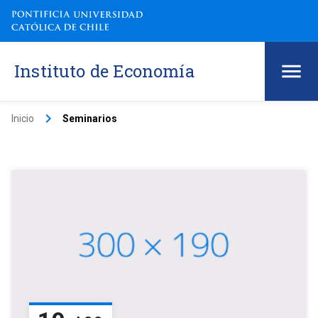
Instituto de Economía
keyboard_arrow_right
Inicio
Seminarios