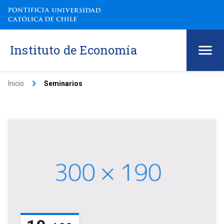
Instituto de Economía
keyboard_arrow_right
Inicio
Seminarios