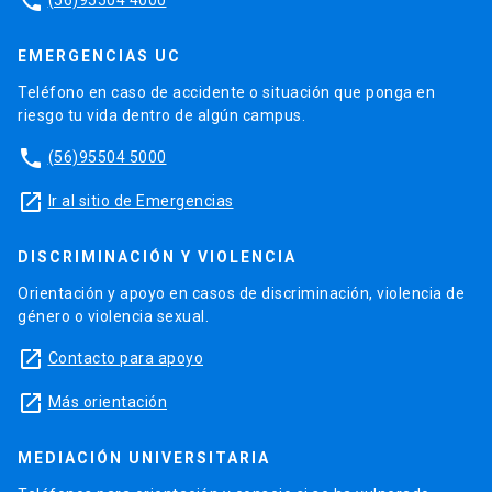
phone
EMERGENCIAS UC
Teléfono en caso de accidente o situación que ponga en
riesgo tu vida dentro de algún campus.
phone
(56)95504 5000
launch
Ir al sitio de Emergencias
DISCRIMINACIÓN Y VIOLENCIA
Orientación y apoyo en casos de discriminación, violencia de
género o violencia sexual.
launch
Contacto para apoyo
launch
Más orientación
MEDIACIÓN UNIVERSITARIA