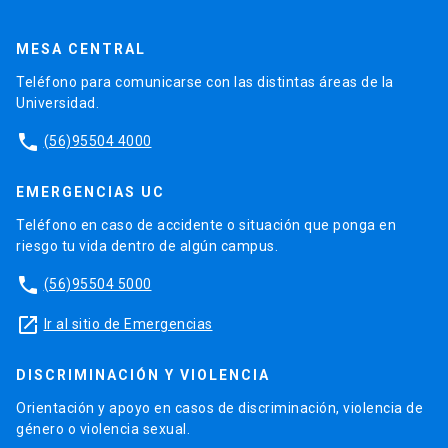
MESA CENTRAL
Teléfono para comunicarse con las distintas áreas de la
Universidad.
phone
(56)95504 4000
EMERGENCIAS UC
Teléfono en caso de accidente o situación que ponga en
riesgo tu vida dentro de algún campus.
phone
(56)95504 5000
launch
Ir al sitio de Emergencias
DISCRIMINACIÓN Y VIOLENCIA
Orientación y apoyo en casos de discriminación, violencia de
género o violencia sexual.