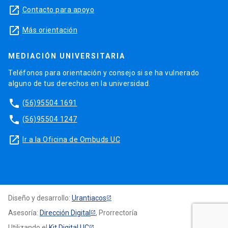
launch
Contacto para apoyo
launch
Más orientación
MEDIACIÓN UNIVERSITARIA
Teléfonos para orientación y consejo si se ha vulnerado
alguno de tus derechos en la universidad.
phone
(56)95504 1691
phone
(56)95504 1247
launch
Ir a la Oficina de Ombuds UC
Diseño y desarrollo:
Urantiacos
Asesoría:
Dirección Digital
, Prorrectoría
Utilizando el
Kit Digital UC