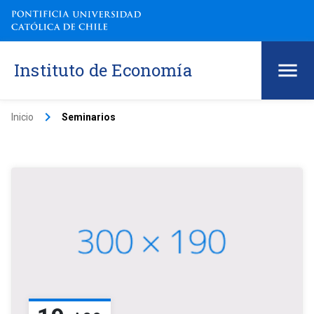
Instituto de Economía
keyboard_arrow_right
Inicio
Seminarios