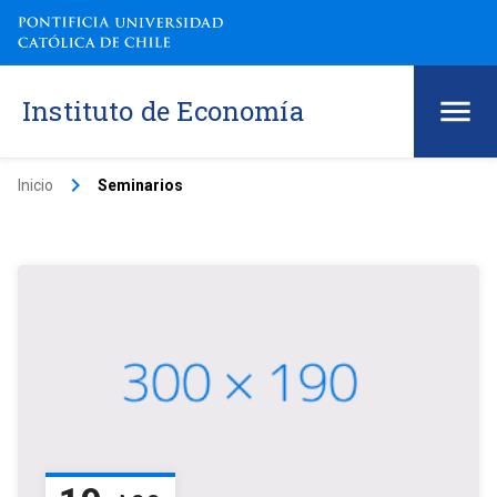
Instituto de Economía
keyboard_arrow_right
Inicio
Seminarios