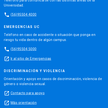
Teléfono para comunicarse con las distintas áreas de la
Universidad.
phone
(56)95504 4000
EMERGENCIAS UC
Teléfono en caso de accidente o situación que ponga en
riesgo tu vida dentro de algún campus.
phone
(56)95504 5000
launch
Ir al sitio de Emergencias
DISCRIMINACIÓN Y VIOLENCIA
Orientación y apoyo en casos de discriminación, violencia de
género o violencia sexual.
launch
Contacto para apoyo
launch
Más orientación