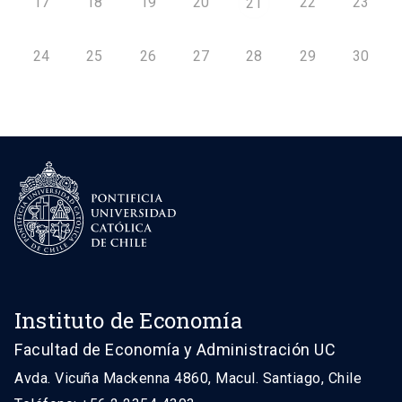
17
18
19
20
22
23
21
24
25
26
27
28
29
30
Instituto de Economía
Facultad de Economía y Administración UC
Avda. Vicuña Mackenna 4860, Macul. Santiago, Chile