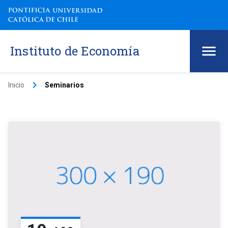
Instituto de Economía
keyboard_arrow_right
Inicio
Seminarios