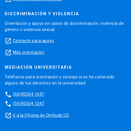
DISCRIMINACIÓN Y VIOLENCIA
Orientación y apoyo en casos de discriminación, violencia de
género o violencia sexual.
launch
Contacto para apoyo
launch
Más orientación
MEDIACIÓN UNIVERSITARIA
Teléfonos para orientación y consejo si se ha vulnerado
alguno de tus derechos en la universidad.
phone
(56)95504 1691
phone
(56)95504 1247
launch
Ir a la Oficina de Ombuds UC