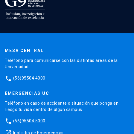
MESA CENTRAL
Teléfono para comunicarse con las distintas áreas de la
Universidad.
phone
(56)95504 4000
EMERGENCIAS UC
Teléfono en caso de accidente o situación que ponga en
riesgo tu vida dentro de algún campus.
phone
(56)95504 5000
launch
Ir al sitio de Emergencias