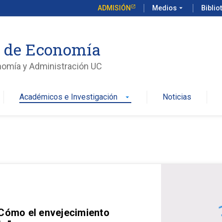
ADMISIÓN
Medios
arrow_drop_down
Biblio
o de Economía
nomía y Administración UC
Académicos e Investigación
Noticias
arrow_drop_down
 Cómo el envejecimiento