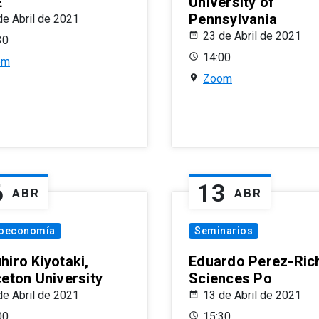
E
University of
Pennsylvania
de Abril de 2021
23 de Abril de 2021
30
14:00
om
Zoom
6
13
ABR
ABR
oeconomía
Seminarios
hiro Kiyotaki,
Eduardo Perez-Rich
ceton University
Sciences Po
de Abril de 2021
13 de Abril de 2021
00
15:30