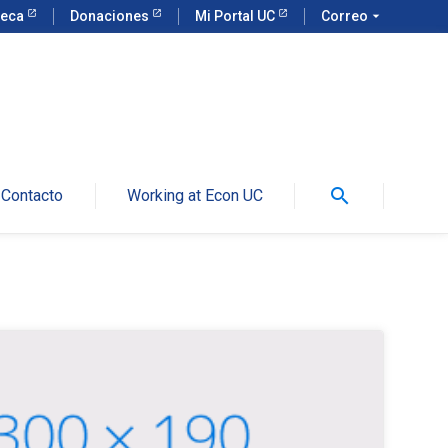
teca
Donaciones
Mi Portal UC
Correo
arrow_drop_down
search
Contacto
Working at Econ UC