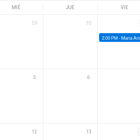
MIÉ
JUE
VIE
29
30
2:00 PM -
Maria Aristizabal-Ramirez, FED
5
6
12
13