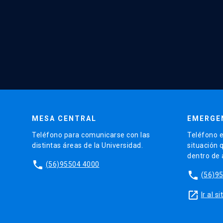
MESA CENTRAL
EMERGE
Teléfono para comunicarse con las
Teléfono e
distintas áreas de la Universidad.
situación 
dentro de
phone
(56)95504 4000
phone
(56)9
launch
Ir al 