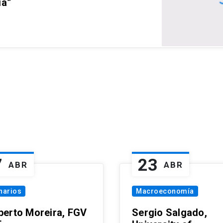
ia”
7
23
ABR
ABR
narios
Macroeconomía
erto Moreira, FGV
Sergio Salgado,