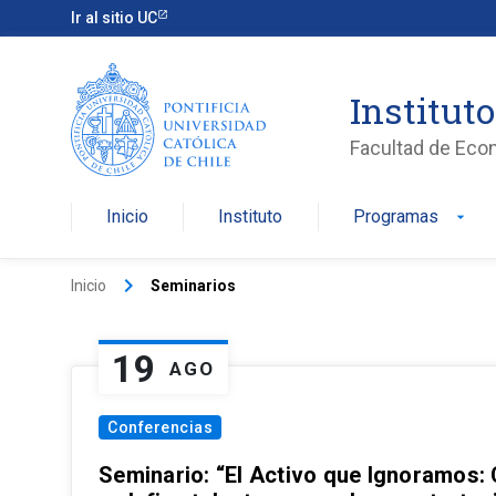
Ir al sitio UC
Institut
Facultad de Eco
Inicio
Instituto
Programas
arrow_drop_down
keyboard_arrow_right
Inicio
Seminarios
19
AGO
Conferencias
Seminario: “El Activo que Ignoramos: