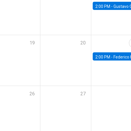
2:00 PM -
Gustavo González - Banco Central d
19
20
2:00 PM -
Federico Huneeus - Banco Central de C
26
27