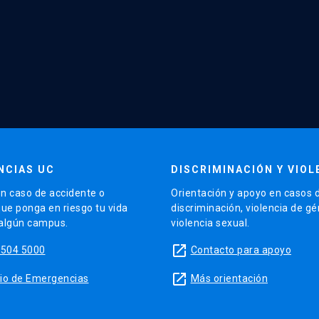
NCIAS UC
DISCRIMINACIÓN Y VIOL
n caso de accidente o
Orientación y apoyo en casos 
que ponga en riesgo tu vida
discriminación, violencia de g
 algún campus.
violencia sexual.
launch
5504 5000
Contacto para apoyo
launch
sitio de Emergencias
Más orientación