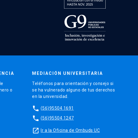
ENCIA
MEDIACIÓN UNIVERSITARIA
de
Teléfonos para orientación y consejo si
énero o
se ha vulnerado alguno de tus derechos
en la universidad.
phone
(56)95504 1691
phone
(56)95504 1247
launch
Ir a la Oficina de Ombuds UC