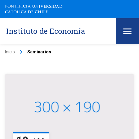
Instituto de Economía
keyboard_arrow_right
Inicio
Seminarios