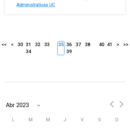
Administrativas UC
<<
<
30
31
32
33
35
36
37
38
40
41
>
>>
34
39
L
M
M
J
V
S
D