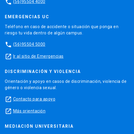
phone
(56)95504 4000
EMERGENCIAS UC
Teléfono en caso de accidente o situación que ponga en
riesgo tu vida dentro de algún campus.
phone
(56)95504 5000
launch
Ir al sitio de Emergencias
DISCRIMINACIÓN Y VIOLENCIA
Orientación y apoyo en casos de discriminación, violencia de
género o violencia sexual.
launch
Contacto para apoyo
launch
Más orientación
MEDIACIÓN UNIVERSITARIA